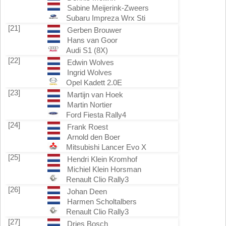
Sabine Meijerink-Zweers
Subaru Impreza Wrx Sti
[21]
Gerben Brouwer
Hans van Goor
Audi S1 (8X)
[22]
Edwin Wolves
Ingrid Wolves
Opel Kadett 2.0E
[23]
Martijn van Hoek
Martin Nortier
Ford Fiesta Rally4
[24]
Frank Roest
Arnold den Boer
Mitsubishi Lancer Evo X
[25]
Hendri Klein Kromhof
Michiel Klein Horsman
Renault Clio Rally3
[26]
Johan Deen
Harmen Scholtalbers
Renault Clio Rally3
[27]
Dries Bosch