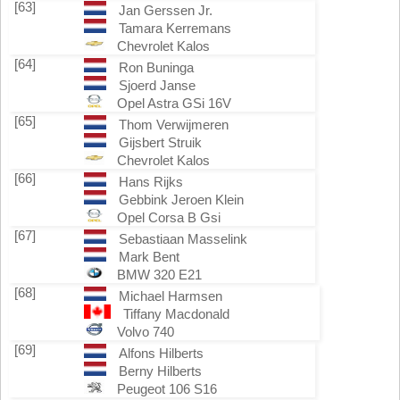
[63]
Jan Gerssen Jr.
Tamara Kerremans
Chevrolet Kalos
[64]
Ron Buninga
Sjoerd Janse
Opel Astra GSi 16V
[65]
Thom Verwijmeren
Gijsbert Struik
Chevrolet Kalos
[66]
Hans Rijks
Gebbink Jeroen Klein
Opel Corsa B Gsi
[67]
Sebastiaan Masselink
Mark Bent
BMW 320 E21
[68]
Michael Harmsen
Tiffany Macdonald
Volvo 740
[69]
Alfons Hilberts
Berny Hilberts
Peugeot 106 S16