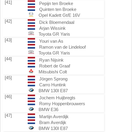
[41]
Pepijn ten Broeke
Quinten ten Broeke
Opel Kadett Gt/E 16V
[42]
Dick Bloemendaal
Arjan Wissink
Toyota GR Yaris
[43]
Youri van As
Ramon van de Lindeloof
Toyota GR Yaris
[44]
Ryan Nijsink
Robert de Graaf
Mitsubishi Colt
[45]
Jörgen Sprong
Carro Huntink
BMW 130I E87
[46]
Jochem Huijbregts
Romy Hoppenbrouwers
BMW E36
[47]
Martijn Averdijk
Bram Averdijk
BMW 130I E87