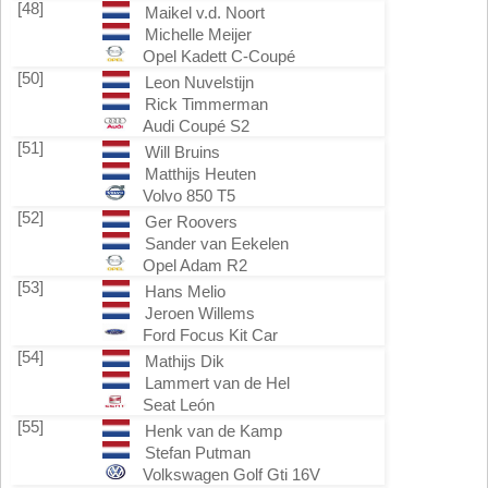
[48]
Maikel v.d. Noort
Michelle Meijer
Opel Kadett C-Coupé
[50]
Leon Nuvelstijn
Rick Timmerman
Audi Coupé S2
[51]
Will Bruins
Matthijs Heuten
Volvo 850 T5
[52]
Ger Roovers
Sander van Eekelen
Opel Adam R2
[53]
Hans Melio
Jeroen Willems
Ford Focus Kit Car
[54]
Mathijs Dik
Lammert van de Hel
Seat León
[55]
Henk van de Kamp
Stefan Putman
Volkswagen Golf Gti 16V