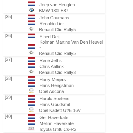
Joep van Heugten
BMW 130I E87
[35]
John Coumans
Renaldo Lier
Renault Clio Rally5
[36]
Elbert Deij
Kolman Martine Van Den Heuvel
-
Renault Clio Rally5
[37]
René Jeths
Chris Aaltink
Renault Clio Rally3
[38]
Harry Meijers
Hans Hengstman
Opel Ascona
[39]
Harold Soetens
Hans Goudsmit
Opel Kadett Gt/E 16V
[40]
Ger Haverkate
Melinn Haverkate
Toyota Gt86 Cs-R3