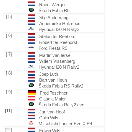
Raoul Werger
Škoda Fabia R5
[ 5]
Stig Andervang
Annemieke Hulzebos
Hyundai I20 N Rally2
[ 6]
Stefan ter Reehorst
Robert ter Reehorst
Ford Fiesta R5
[ 7]
Martin van Iersel
Willem Vissenberg
Hyundai I20 N Rally2
[ 8]
Joep Lüth
Bart van Heun
Škoda Fabia RS Rally2
[ 9]
Fred Teschner
Claudia Maier
Škoda Fabia Rally2 evo
[11]
Jari van Hoof
Colin Wils
Mitsubishi Lancer Evo X R4
[12]
Edwin Wils