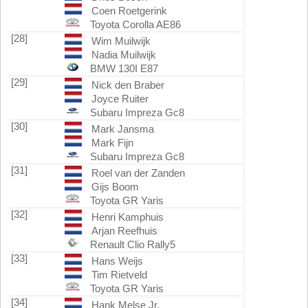
Coen Roetgerink
Toyota Corolla AE86
[28]
Wim Muilwijk
Nadia Muilwijk
BMW 130I E87
[29]
Nick den Braber
Joyce Ruiter
Subaru Impreza Gc8
[30]
Mark Jansma
Mark Fijn
Subaru Impreza Gc8
[31]
Roel van der Zanden
Gijs Boom
Toyota GR Yaris
[32]
Henri Kamphuis
Arjan Reefhuis
Renault Clio Rally5
[33]
Hans Weijs
Tim Rietveld
Toyota GR Yaris
[34]
Hank Melse Jr.