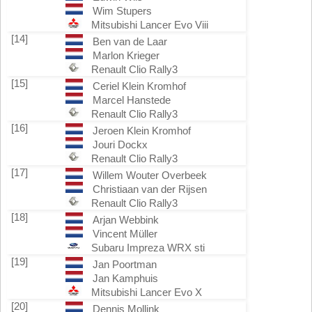
Wim Stupers
Mitsubishi Lancer Evo Viii
[14]
Ben van de Laar
Marlon Krieger
Renault Clio Rally3
[15]
Ceriel Klein Kromhof
Marcel Hanstede
Renault Clio Rally3
[16]
Jeroen Klein Kromhof
Jouri Dockx
Renault Clio Rally3
[17]
Willem Wouter Overbeek
Christiaan van der Rijsen
Renault Clio Rally3
[18]
Arjan Webbink
Vincent Müller
Subaru Impreza WRX sti
[19]
Jan Poortman
Jan Kamphuis
Mitsubishi Lancer Evo X
[20]
Dennis Mollink