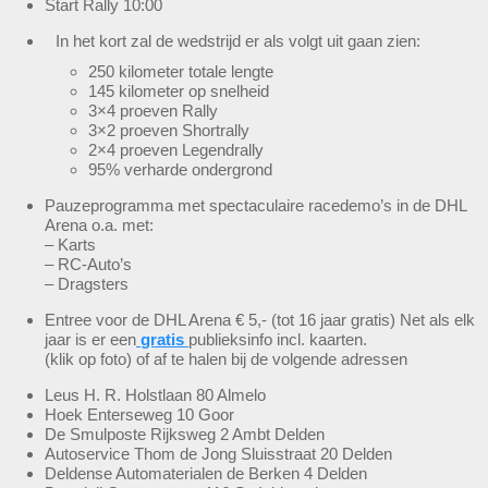
Start Rally 10:00
In het kort zal de wedstrijd er als volgt uit gaan zien:
250 kilometer totale lengte
145 kilometer op snelheid
3×4 proeven Rally
3×2 proeven Shortrally
2×4 proeven Legendrally
95% verharde ondergrond
Pauzeprogramma met spectaculaire racedemo’s in de DHL
Arena o.a. met:
– Karts
– RC-Auto’s
– Dragsters
Entree voor de DHL Arena € 5,- (tot 16 jaar gratis) Net als elk
jaar is er een
gratis
publieksinfo incl. kaarten.
(klik op foto) of af te halen bij de volgende adressen
Leus H. R. Holstlaan 80 Almelo
Hoek Enterseweg 10 Goor
De Smulposte Rijksweg 2 Ambt Delden
Autoservice Thom de Jong Sluisstraat 20 Delden
Deldense Automaterialen de Berken 4 Delden