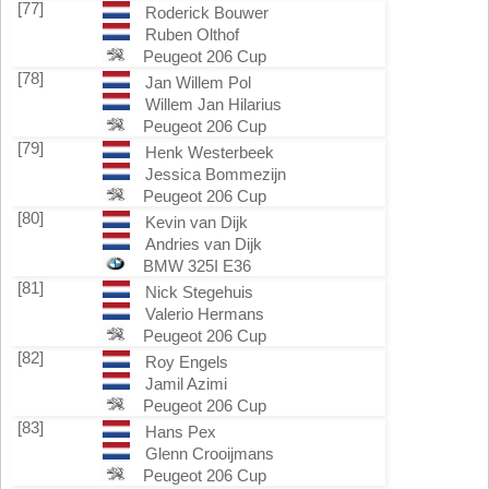
[77]
Roderick Bouwer
Ruben Olthof
Peugeot 206 Cup
[78]
Jan Willem Pol
Willem Jan Hilarius
Peugeot 206 Cup
[79]
Henk Westerbeek
Jessica Bommezijn
Peugeot 206 Cup
[80]
Kevin van Dijk
Andries van Dijk
BMW 325I E36
[81]
Nick Stegehuis
Valerio Hermans
Peugeot 206 Cup
[82]
Roy Engels
Jamil Azimi
Peugeot 206 Cup
[83]
Hans Pex
Glenn Crooijmans
Peugeot 206 Cup