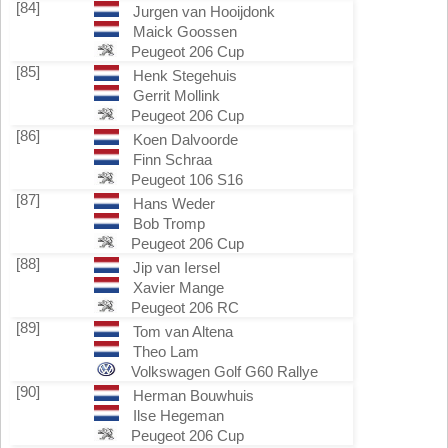
[84]
Jurgen van Hooijdonk
Maick Goossen
Peugeot 206 Cup
[85]
Henk Stegehuis
Gerrit Mollink
Peugeot 206 Cup
[86]
Koen Dalvoorde
Finn Schraa
Peugeot 106 S16
[87]
Hans Weder
Bob Tromp
Peugeot 206 Cup
[88]
Jip van Iersel
Xavier Mange
Peugeot 206 RC
[89]
Tom van Altena
Theo Lam
Volkswagen Golf G60 Rallye
[90]
Herman Bouwhuis
Ilse Hegeman
Peugeot 206 Cup