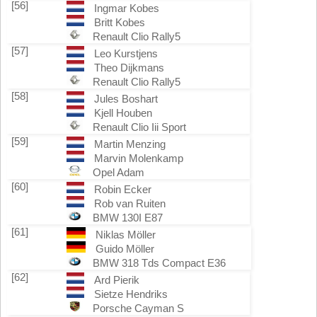
[56]
Ingmar Kobes
Britt Kobes
Renault Clio Rally5
[57]
Leo Kurstjens
Theo Dijkmans
Renault Clio Rally5
[58]
Jules Boshart
Kjell Houben
Renault Clio Iii Sport
[59]
Martin Menzing
Marvin Molenkamp
Opel Adam
[60]
Robin Ecker
Rob van Ruiten
BMW 130I E87
[61]
Niklas Möller
Guido Möller
BMW 318 Tds Compact E36
[62]
Ard Pierik
Sietze Hendriks
Porsche Cayman S