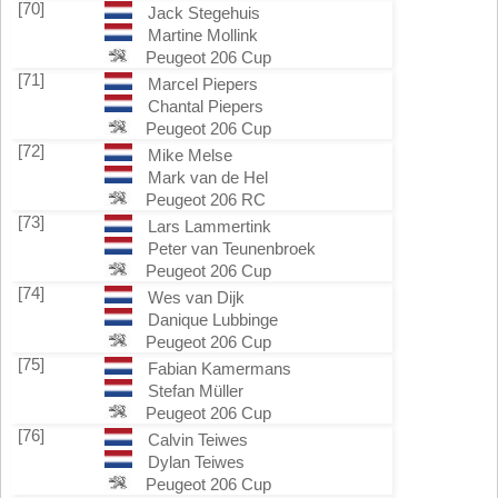
[70]
Jack Stegehuis
Martine Mollink
Peugeot 206 Cup
[71]
Marcel Piepers
Chantal Piepers
Peugeot 206 Cup
[72]
Mike Melse
Mark van de Hel
Peugeot 206 RC
[73]
Lars Lammertink
Peter van Teunenbroek
Peugeot 206 Cup
[74]
Wes van Dijk
Danique Lubbinge
Peugeot 206 Cup
[75]
Fabian Kamermans
Stefan Müller
Peugeot 206 Cup
[76]
Calvin Teiwes
Dylan Teiwes
Peugeot 206 Cup