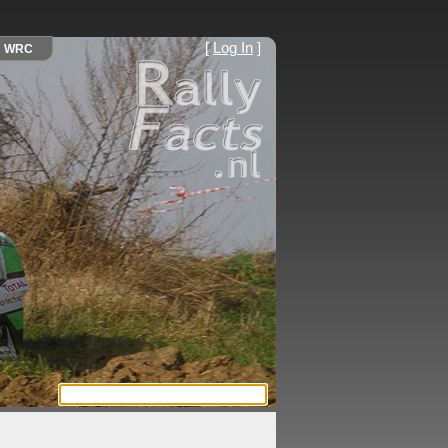
[
Log In
]