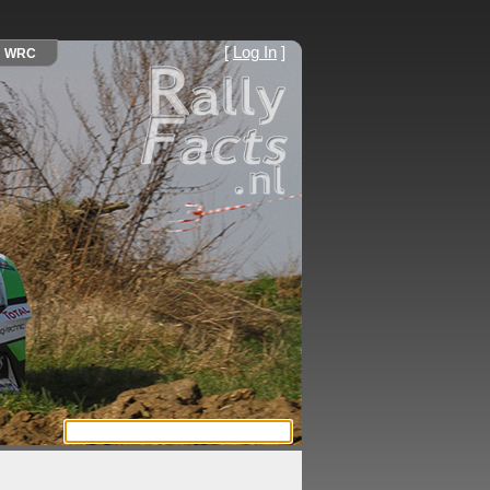
[
Log In
]