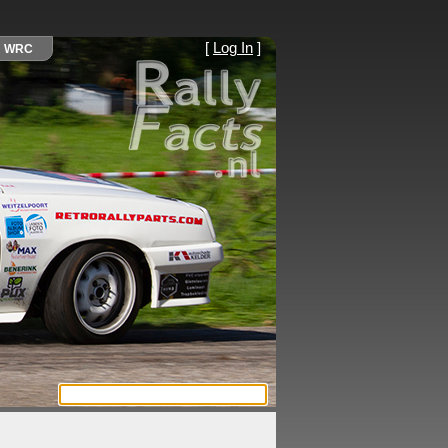
[
Log In
]