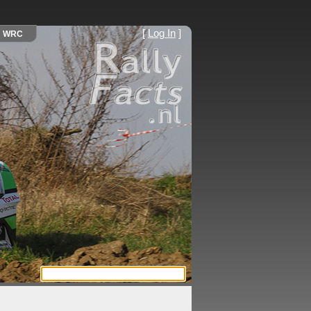
[
Log In
]