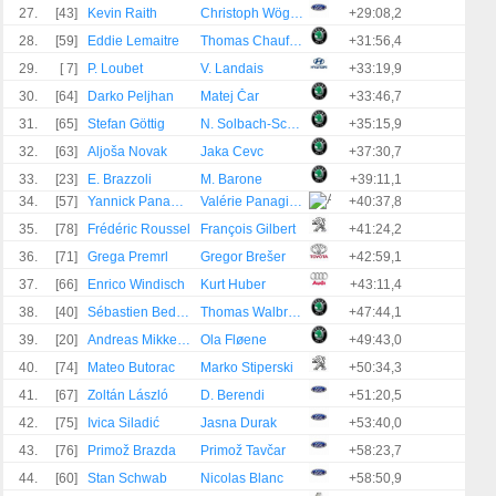
27.
[43]
Kevin Raith
Christoph Wögerer
+29:08,2
28.
[59]
Eddie Lemaitre
Thomas Chauffray
+31:56,4
29.
[ 7]
P. Loubet
V. Landais
+33:19,9
30.
[64]
Darko Peljhan
Matej Čar
+33:46,7
31.
[65]
Stefan Göttig
N. Solbach-Schmidt
+35:15,9
32.
[63]
Aljoša Novak
Jaka Cevc
+37:30,7
33.
[23]
E. Brazzoli
M. Barone
+39:11,1
34.
[57]
Yannick Panagiotis
Valérie Panagiotis
+40:37,8
35.
[78]
Frédéric Roussel
François Gilbert
+41:24,2
36.
[71]
Grega Premrl
Gregor Brešer
+42:59,1
37.
[66]
Enrico Windisch
Kurt Huber
+43:11,4
38.
[40]
Sébastien Bedoret
Thomas Walbrecq
+47:44,1
39.
[20]
Andreas Mikkelsen
Ola Fløene
+49:43,0
40.
[74]
Mateo Butorac
Marko Stiperski
+50:34,3
41.
[67]
Zoltán László
D. Berendi
+51:20,5
42.
[75]
Ivica Siladić
Jasna Durak
+53:40,0
43.
[76]
Primož Brazda
Primož Tavčar
+58:23,7
44.
[60]
Stan Schwab
Nicolas Blanc
+58:50,9