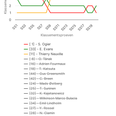
2
1
0
SS3
SS13
SS1
SS11
SS9
SS19
SS7
SS17
SS5
SS15
Klassementsproeven
[ 1] - S. Ogier
[33] - E. Evans
[11] - Thierry Neuville
[ 8] - O. Tänak
[16] - Adrien Fourmaux
[18] - T. Katsuta
[44] - Gus Greensmith
[42] - C. Breen
[24] - Mads Østberg
[25] - T. Suninen
[32] - K. Kajetanowicz
[22] - Wilkinson Marco Bulacia
[34] - Emil Lindholm
[27] - Y. Rossel
[28] - N. Ciamin