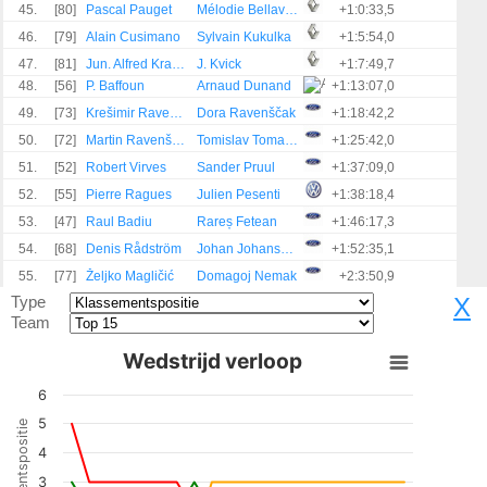
45.
[80]
Pascal Pauget
Mélodie Bellavarde
+1:0:33,5
46.
[79]
Alain Cusimano
Sylvain Kukulka
+1:5:54,0
47.
[81]
Jun. Alfred Kramer
J. Kvick
+1:7:49,7
48.
[56]
P. Baffoun
Arnaud Dunand
+1:13:07,0
49.
[73]
Krešimir Ravenščak
Dora Ravenščak
+1:18:42,2
50.
[72]
Martin Ravenščak
Tomislav Tomašković
+1:25:42,0
51.
[52]
Robert Virves
Sander Pruul
+1:37:09,0
52.
[55]
Pierre Ragues
Julien Pesenti
+1:38:18,4
53.
[47]
Raul Badiu
Rareș Fetean
+1:46:17,3
54.
[68]
Denis Rådström
Johan Johansson
+1:52:35,1
55.
[77]
Željko Magličić
Domagoj Nemak
+2:3:50,9
Type
X
Team
Wedstrijd verloop
6
5
Klassementspositie
4
3