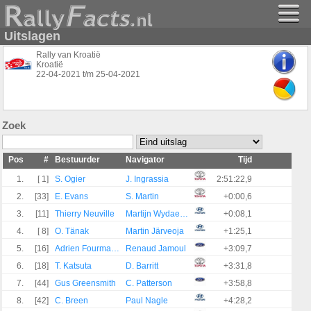
Uitslagen
Rally van Kroatië
Kroatië
22-04-2021
t/m
25-04-2021
Zoek
Pos
#
Bestuurder
Navigator
Tijd
1.
[ 1]
S. Ogier
J. Ingrassia
2:51:22,9
2.
[33]
E. Evans
S. Martin
+0:00,6
3.
[11]
Thierry Neuville
Martijn Wydaeghe
+0:08,1
4.
[ 8]
O. Tänak
Martin Järveoja
+1:25,1
5.
[16]
Adrien Fourmaux
Renaud Jamoul
+3:09,7
6.
[18]
T. Katsuta
D. Barritt
+3:31,8
7.
[44]
Gus Greensmith
C. Patterson
+3:58,8
8.
[42]
C. Breen
Paul Nagle
+4:28,2