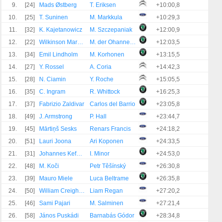
9.
[24]
Mads Østberg
T. Eriksen
+10:00,8
10.
[25]
T. Suninen
M. Markkula
+10:29,3
11.
[32]
K. Kajetanowicz
M. Szczepaniak
+12:00,9
12.
[22]
Wilkinson Marco Bulacia
M. der Ohannesian
+12:03,5
13.
[34]
Emil Lindholm
M. Korhonen
+13:15,5
14.
[27]
Y. Rossel
A. Coria
+14:42,3
15.
[28]
N. Ciamin
Y. Roche
+15:05,5
16.
[35]
C. Ingram
R. Whittock
+16:25,3
17.
[37]
Fabrizio Zaldivar
Carlos del Barrio
+23:05,8
18.
[49]
J. Armstrong
P. Hall
+23:44,7
19.
[45]
Mārtiņš Sesks
Renars Francis
+24:18,2
20.
[51]
Lauri Joona
Ari Koponen
+24:33,5
21.
[31]
Johannes Keferböck
I. Minor
+24:53,0
22.
[48]
M. Koči
Petr Těšínský
+26:30,8
23.
[39]
Mauro Miele
Luca Beltrame
+26:35,8
24.
[50]
William Creighton
Liam Regan
+27:20,2
25.
[46]
Sami Pajari
M. Salminen
+27:21,4
26.
[58]
János Puskádi
Barnabás Gódor
+28:34,8