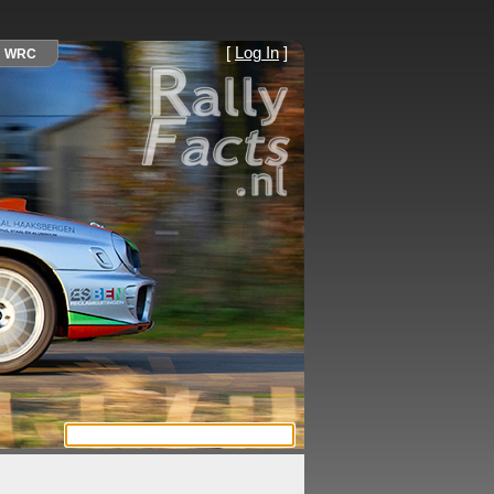
[
Log In
]