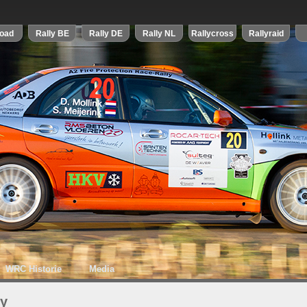
WRC Historie
Media
ly