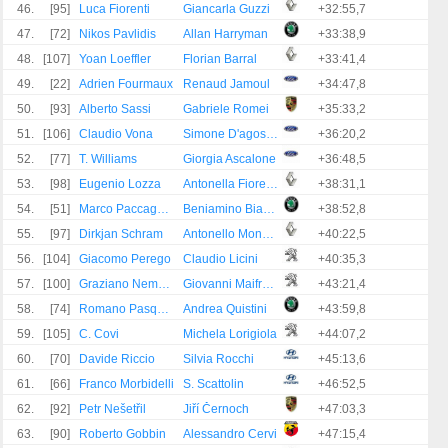
46.
[95]
Luca Fiorenti
Giancarla Guzzi
+32:55,7
47.
[72]
Nikos Pavlidis
Allan Harryman
+33:38,9
48.
[107]
Yoan Loeffler
Florian Barral
+33:41,4
49.
[22]
Adrien Fourmaux
Renaud Jamoul
+34:47,8
50.
[93]
Alberto Sassi
Gabriele Romei
+35:33,2
51.
[106]
Claudio Vona
Simone D'agostino
+36:20,2
52.
[77]
T. Williams
Giorgia Ascalone
+36:48,5
53.
[98]
Eugenio Lozza
Antonella Fiorendi
+38:31,1
54.
[51]
Marco Paccagnella
Beniamino Bianco
+38:52,8
55.
[97]
Dirkjan Schram
Antonello Moncada
+40:22,5
56.
[104]
Giacomo Perego
Claudio Licini
+40:35,3
57.
[100]
Graziano Nember
Giovanni Maifredini
+43:21,4
58.
[74]
Romano Pasquali
Andrea Quistini
+43:59,8
59.
[105]
C. Covi
Michela Lorigiola
+44:07,2
60.
[70]
Davide Riccio
Silvia Rocchi
+45:13,6
61.
[66]
Franco Morbidelli
S. Scattolin
+46:52,5
62.
[92]
Petr Nešetřil
Jiří Černoch
+47:03,3
63.
[90]
Roberto Gobbin
Alessandro Cervi
+47:15,4