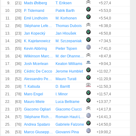
9.
[21]
Mads Østberg
T. Eriksen
+5:27,4
10.
[20]
P. Tidemand
Patrik Barth
+5:53,0
11.
[28]
Emil Lindholm
M. Korhonen
+5:54,0
12.
[56]
Stéphane Lefebvre
Thomas Dubois
+6:38,0
13.
[23]
Jan Kopecký
Jan Hloušek
+6:50,8
14.
[26]
K. Kajetanowicz
M. Szczepaniak
+7:34,5
15.
[55]
Kevin Abbring
Pieter Tsjoen
+7:41,0
16.
[24]
Wilkinson Marco Bulacia
M. der Ohannesian
+8:47,8
17.
[36]
Josh Mcerlean
Keaton Williams
+9:04,3
18.
[35]
Cédric De Cecco
Jerome Humblet
+11:02,7
19.
[52]
Alessandro Perico
Mauro Turati
+11:20,9
20.
[18]
T. Katsuta
D. Barritt
+11:50,3
21.
[78]
Maro Engel
I. Minor
+11:57,4
22.
[63]
Mauro Miele
Luca Beltrame
+13:37,7
23.
[37]
Giacomo Ogliari
Giacomo Ciucci
+14:17,8
24.
[57]
Stéphane Richelmi
Romain Haut-Labourdette
+14:41,3
25.
[76]
Andrea Spataro
Gabriele Falzone
+14:50,0
26.
[53]
Marco Giuseppe Silva
Giovanni Pina
+19:00,2