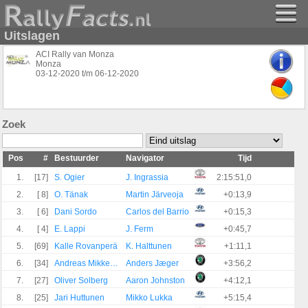
Uitslagen
ACI Rally van Monza
Monza
03-12-2020
t/m
06-12-2020
Zoek
Pos
#
Bestuurder
Navigator
Tijd
1.
[17]
S. Ogier
J. Ingrassia
2:15:51,0
2.
[ 8]
O. Tänak
Martin Järveoja
+0:13,9
3.
[ 6]
Dani Sordo
Carlos del Barrio
+0:15,3
4.
[ 4]
E. Lappi
J. Ferm
+0:45,7
5.
[69]
Kalle Rovanperä
K. Halttunen
+1:11,1
6.
[34]
Andreas Mikkelsen
Anders Jæger
+3:56,2
7.
[27]
Oliver Solberg
Aaron Johnston
+4:12,1
8.
[25]
Jari Huttunen
Mikko Lukka
+5:15,4