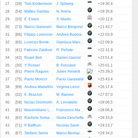
27.
[39]
Tom Kristensson
J. Sjöberg
+19:30,4
28.
[54]
Matteo Gamba
N. Arena
+19:35,8
29.
[33]
E. Evans
S. Martin
+20:12,6
30.
[73]
Marco Gianesini
Marco Bergonzi
+21:43,7
31.
[86]
Filippo Lorenzon
Andrea Budoia
+22:03,9
32.
[65]
Lorenzo Bontempelli
Gianluca Marchioni
+22:09,9
33.
[41]
Fabrizio Zaldivar
R. Peñate
+22:31,9
34.
[42]
Ruairi Bell
Darren Garrod
+23:51,4
35.
[30]
Y. Rossel
B. Fulcrand
+25:01,1
36.
[91]
Pierre Ragues
Julien Pesenti
+25:39,3
37.
[75]
Paolo Moricci
Paolo Garavaldi
+25:43,4
38.
[89]
Andrea Mabellini
Virginia Lenzi
+26:17,4
39.
[32]
E. Brazzoli
M. Barone
+27:07,0
40.
[58]
Niclas Grönholm
A. Linnaketo
+28:06,5
41.
[81]
Massimiliano Locatelli
Francesco Maggiolino
+28:06,8
42.
[82]
Rachele Somaschini
Giulia Zanchetta
+28:33,0
43.
[71]
P. Baffoun
Nicolas Saint-Martin
+29:23,7
45.
[87]
Stefano Serini
Marco Bevilacqua
+29:34,0