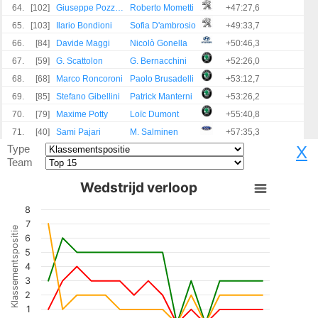
64.
[102]
Giuseppe Pozzoli
Roberto Mometti
+47:27,6
65.
[103]
Ilario Bondioni
Sofia D'ambrosio
+49:33,7
66.
[84]
Davide Maggi
Nicolò Gonella
+50:46,3
67.
[59]
G. Scattolon
G. Bernacchini
+52:26,0
68.
[68]
Marco Roncoroni
Paolo Brusadelli
+53:12,7
69.
[85]
Stefano Gibellini
Patrick Manterni
+53:26,2
70.
[79]
Maxime Potty
Loïc Dumont
+55:40,8
71.
[40]
Sami Pajari
M. Salminen
+57:35,3
Type
X
Team
Wedstrijd verloop
8
7
Klassementspositie
6
5
4
3
2
1