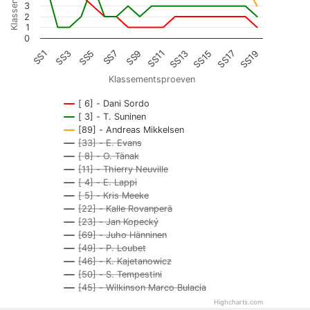
3
2
1
0
SS7
SS15
SS1
SS9
SS17
SS3
SS11
SS19
SS5
SS13
Klassementsproeven
[ 6] - Dani Sordo
[ 3] - T. Suninen
[89] - Andreas Mikkelsen
[33] - E. Evans
[ 8] - O. Tänak
[11] - Thierry Neuville
[ 4] - E. Lappi
[ 5] - Kris Meeke
[22] - Kalle Rovanperä
[23] - Jan Kopecký
[69] - Juho Hänninen
[49] - P. Loubet
[46] - K. Kajetanowicz
[50] - S. Tempestini
[45] - Wilkinson Marco Bulacia
Highcharts.com