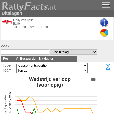
Uitslagen
Rally van Italië
Italië
13-06-2019
t/m
16-06-2019
Zoek
Pos
#
Bestuurder
Navigator
Tijd
Type
X
Team
Wedstrijd verloop
(voorlopig)
9
8
Klassementspositie
7
6
5
4