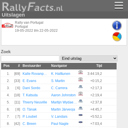
Uitslagen
Rally van Portugal
Portugal
19-05-2022
t/m
22-05-2022
Zoek
Pos
#
Bestuurder
Navigator
Tijd
1.
[69]
Kalle Rovanperä
K. Halttunen
3:44:19,2
2.
[33]
E. Evans
S. Martin
+0:15,2
3.
[ 6]
Dani Sordo
C. Carrera
+2:17,3
4.
[18]
T. Katsuta
Aaron Johnston
+2:19,4
5.
[11]
Thierry Neuville
Martijn Wydaeghe
+2:37,8
6.
[ 8]
O. Tänak
Martin Järveoja
+4:45,7
7.
[ 7]
P. Loubet
V. Landais
+5:52,1
8.
[42]
C. Breen
Paul Nagle
+7:03,4