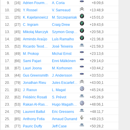
9.
[16]
Adrien Fourmaux
A. Coria
+8:09,6
10.
[26]
Y. Rossel
V. Sarreaud
+13:48,9
11.
[25]
K. Kajetanowicz
M. Szczepaniak
+15:01,0
12.
[27]
C. Ingram
Craig Drew
+19:43,6
13.
[45]
Mikołaj Marczyk
Szymon Gospodarczyk
+20:58,3
14.
[38]
Armindo Araújo
Luís Ramalho
+21:36,8
15.
[52]
Ricardo Teodósio
José Teixeira
+21:59,3
16.
[49]
M. Prokop
Michal Ernst
+23:13,6
17.
[66]
Sami Pajari
Enni Mälkönen
+29:14,0
18.
[67]
Lauri Joona
M. Korhonen
+33:44,2
19.
[44]
Gus Greensmith
J. Andersson
+33:53,0
20.
[79]
Jonathan Rieu
Jules Escartefigue
+43:00,1
21.
[81]
J. Raoux
L. Magat
+45:24,6
22.
[62]
Frédéric Rosati
S. Prévot
+45:26,9
23.
[53]
Rakan Al-Rashed
Hugo Magalhães
+48:06,1
24.
[76]
Laurent Battut
Eric Gressens
+48:11,7
25.
[85]
Anthony Fotia
Arnaud Dunand
+49:23,5
26.
[77]
Pauric Duffy
Jeff Case
+50:28,2