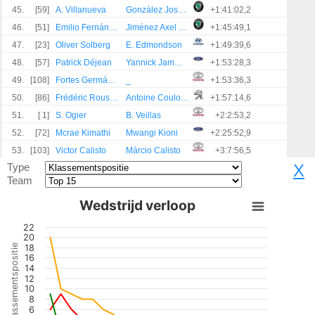
45.
[59]
A. Villanueva
González José Murado
+1:41:02,2
46.
[51]
Emilio Fernández
Jiménez Axel Coronado
+1:45:49,1
47.
[23]
Oliver Solberg
E. Edmondson
+1:49:39,6
48.
[57]
Patrick Déjean
Yannick Jammes
+1:53:28,3
49.
[108]
Fortes Germán Gómez
_
+1:53:36,3
50.
[86]
Frédéric Roussel
Antoine Coulombel
+1:57:14,6
51.
[ 1]
S. Ogier
B. Veillas
+2:2:53,2
52.
[72]
Mcrae Kimathi
Mwangi Kioni
+2:25:52,9
53.
[103]
Victor Calisto
Márcio Calisto
+3:7:56,5
Type
X
Team
Wedstrijd verloop
22
20
Klassementspositie
18
16
14
12
10
8
6