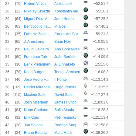
27.
[70]
Robert Virves
Aleks Lesk
+52:51,7
28.
[22]
Nikolay Gryazin
Konstantin Aleksandrov
+55:10,1
29.
[64]
Miguel Díaz-Aboitiz
Jordi Hereu
+57:25,2
30.
[63]
Bentivoglio Fabrizio Arengi
M. Bosi
+57:40,2
31.
[35]
Fabrizio Zaldivar
Carlos del Barrio
+59:21,3
32.
[65]
J. Armstrong
Brian Hoy
+1:0:05,5
33.
[58]
Paulo Caldeira
Ana Gonçalves
+1:4:09,7
34.
[60]
Francisco Teixeira
João Serôdio
+1:4:09,9
35.
[30]
Eerik Pietarinen
A. Linnaketo
+1:5:15,6
36.
[78]
Kees Burger
Teemu Arminen
+1:6:08,2
37.
[46]
José Pedro Fontes
I. Ponte
+1:13:14,3
38.
[109]
Hélder Miranda
Hugo Pereira
+1:13:35,5
39.
[110]
Maxime Salin
David Salin
+1:17:27,4
40.
[36]
Josh Mcerlean
James Fulton
+1:18:01,6
41.
[84]
Nuno Caetano
Sofia Mouta
+1:18:28,3
42.
[32]
Erik Cais
Petr Těšínský
+1:21:13,4
43.
[28]
Jan Solans
Rodrigo Sanjuan De Eusebio
+1:21:58,8
44.
[34]
Bruno Bulacia
Marc Martí
+1:39:26,2