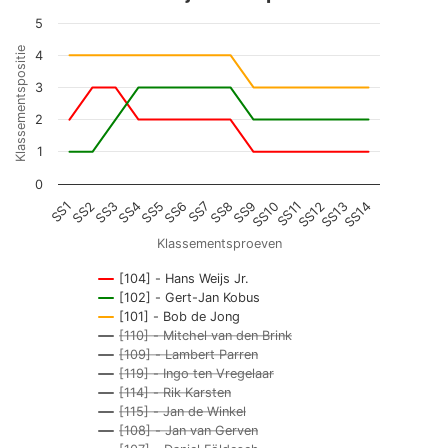
5
Klassementspositie
4
3
2
1
0
SS1
SS2
SS3
SS4
SS5
SS6
SS7
SS8
SS9
SS10
SS11
SS12
SS13
SS14
Klassementsproeven
[104] - Hans Weijs Jr.
[102] - Gert-Jan Kobus
[101] - Bob de Jong
[110] - Mitchel van den Brink
[109] - Lambert Parren
[119] - Ingo ten Vregelaar
[114] - Rik Karsten
[115] - Jan de Winkel
[108] - Jan van Gerven