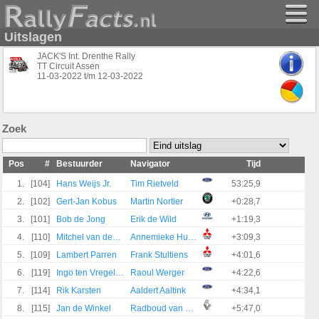
Uitslagen
JACK'S Int. Drenthe Rally
TT Circuit Assen
11-03-2022
t/m
12-03-2022
Zoek
Pos
#
Bestuurder
Navigator
Tijd
1.
[104]
Hans Weijs Jr.
Tim Rietveld
53:25,9
2.
[102]
Gert-Jan Kobus
Martin Nortier
+0:28,7
3.
[101]
Bob de Jong
Erik de Wild
+1:19,3
4.
[110]
Mitchel van den Brink
Annemieke Hulzebos
+3:09,3
5.
[109]
Lambert Parren
Frank Stultiens
+4:01,6
6.
[119]
Ingo ten Vregelaar
Raoul Werger
+4:22,6
7.
[114]
Rik Karsten
Aaldert Aaltink
+4:34,1
8.
[115]
Jan de Winkel
Radboud van Hoek
+5:47,0