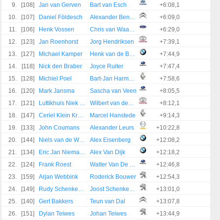
9.
[108]
Jan van Gerven
Bart van Esch
+6:08,1
10.
[107]
Daniel Földesch
Alexander Benning
+6:09,0
11.
[106]
Henk Vossen
Chris van Waardenburg
+6:29,0
12.
[123]
Jan Roenhorst
Jorg Hendriksen
+7:39,1
13.
[127]
Michael Kamper
Henk van de Brug
+7:44,9
14.
[118]
Nick den Braber
Joyce Ruiter
+7:47,4
15.
[128]
Michiel Poel
Bart-Jan Harmsen
+7:58,6
16.
[120]
Mark Jansma
Sascha van Veen
+8:05,5
17.
[121]
Luttikhuis Niek Oude
Wilbert van den Burg
+8:12,1
18.
[147]
Ceriel Klein Kromhof
Marcel Hanstede
+9:14,3
19.
[133]
John Coumans
Alexander Leurs
+10:22,8
20.
[144]
Niels van de Warrenburg
Alex Eisenberg
+12:08,2
21.
[134]
Eric Jan Niemann
Alex Van Dijk
+12:18,2
22.
[124]
Frank Roest
Walter Van De Ven
+12:46,8
23.
[159]
Arjan Webbink
Roderick Bouwer
+12:54,3
24.
[149]
Rudy Schenkeveld
Joost Schenkeveld
+13:01,0
25.
[140]
Gert Bakkers
Teun van Dal
+13:07,8
26.
[151]
Dylan Teiwes
Johan Teiwes
+13:44,9