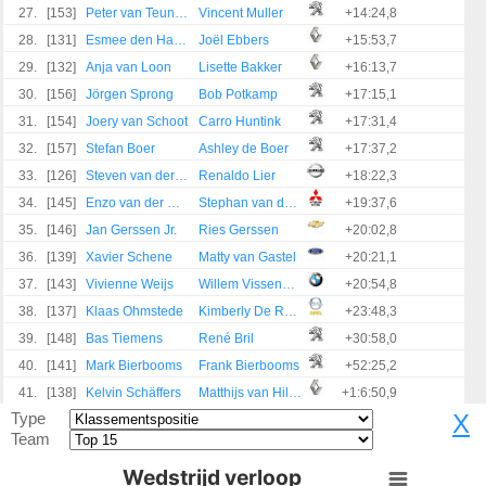
27.
[153]
Peter van Teunenbroek
Vincent Muller
+14:24,8
28.
[131]
Esmee den Hartigh
Joël Ebbers
+15:53,7
29.
[132]
Anja van Loon
Lisette Bakker
+16:13,7
30.
[156]
Jörgen Sprong
Bob Potkamp
+17:15,1
31.
[154]
Joery van Schoot
Carro Huntink
+17:31,4
32.
[157]
Stefan Boer
Ashley de Boer
+17:37,2
33.
[126]
Steven van der Ploeg
Renaldo Lier
+18:22,3
34.
[145]
Enzo van der Heijden
Stephan van de Peppel
+19:37,6
35.
[146]
Jan Gerssen Jr.
Ries Gerssen
+20:02,8
36.
[139]
Xavier Schene
Matty van Gastel
+20:21,1
37.
[143]
Vivienne Weijs
Willem Vissenberg
+20:54,8
38.
[137]
Klaas Ohmstede
Kimberly De Rooij
+23:48,3
39.
[148]
Bas Tiemens
René Bril
+30:58,0
40.
[141]
Mark Bierbooms
Frank Bierbooms
+52:25,2
41.
[138]
Kelvin Schäffers
Matthijs van Hilten
+1:6:50,9
Type
X
Team
Wedstrijd verloop