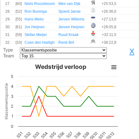
27.
[60]
Niels Roozeboom
Wes van Dijk
+25:53,5
28.
[52]
Ron Buninga
Sjoerd Janse
+26:36,0
29.
[55]
Hans Melio
Jeroen Willems
+27:13,0
30.
[61]
Jos Heijnen
Jeroen Heijnen
+28:05,8
31.
[59]
Stefan Meijer
Ruud Kraak
+32:11,5
32.
[33]
Coen den Hartigh
René Bril
+38:22,8
Type
X
Team
Wedstrijd verloop
5
Klassementspositie
4
3
2
1
0
SS2
SS5
SS8
SS11
SS3
SS6
SS9
SS12
SS1
SS4
SS7
SS10