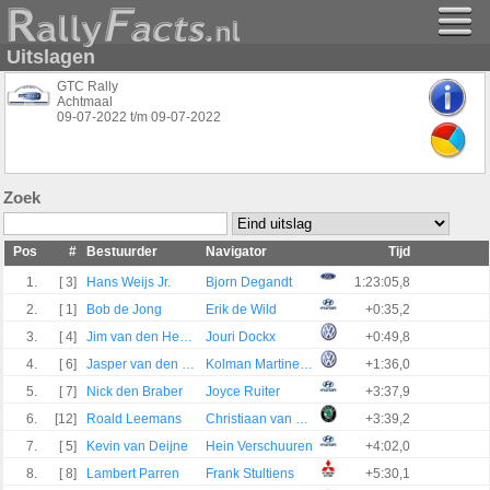
Uitslagen
GTC Rally
Achtmaal
09-07-2022
t/m
09-07-2022
Zoek
Pos
#
Bestuurder
Navigator
Tijd
1.
[ 3]
Hans Weijs Jr.
Bjorn Degandt
1:23:05,8
2.
[ 1]
Bob de Jong
Erik de Wild
+0:35,2
3.
[ 4]
Jim van den Heuvel
Jouri Dockx
+0:49,8
4.
[ 6]
Jasper van den Heuvel
Kolman Martine Van Den Heuvel -
+1:36,0
5.
[ 7]
Nick den Braber
Joyce Ruiter
+3:37,9
6.
[12]
Roald Leemans
Christiaan van Waardenburg
+3:39,2
7.
[ 5]
Kevin van Deijne
Hein Verschuuren
+4:02,0
8.
[ 8]
Lambert Parren
Frank Stultiens
+5:30,1