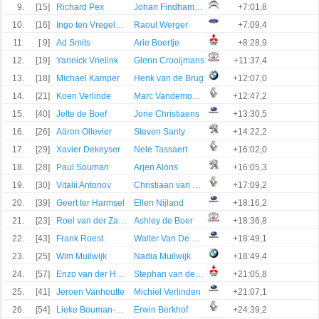
9.
[15]
Richard Pex
Johan Findhammer
+7:01,8
10.
[16]
Ingo ten Vregelaar
Raoul Werger
+7:09,4
11.
[ 9]
Ad Smits
Arie Boertje
+8:28,9
12.
[19]
Yannick Vrielink
Glenn Crooijmans
+11:37,4
13.
[18]
Michael Kamper
Henk van de Brug
+12:07,0
14.
[21]
Koen Verlinde
Marc Vandemoortele
+12:47,2
15.
[40]
Jelte de Boef
Jorie Christiaens
+13:30,5
16.
[26]
Aäron Ollevier
Steven Santy
+14:22,2
17.
[29]
Xavier Dekeyser
Nele Tassaert
+16:02,0
18.
[28]
Paul Souman
Arjen Alons
+16:05,3
19.
[30]
Vitalii Antonov
Christiaan van der Rijsen
+17:09,2
20.
[39]
Geert ter Harmsel
Ellen Nijland
+18:16,2
21.
[23]
Roel van der Zanden
Ashley de Boer
+18:36,8
22.
[43]
Frank Roest
Walter Van De Ven
+18:49,1
23.
[25]
Wim Muilwijk
Nadia Muilwijk
+18:49,4
24.
[57]
Enzo van der Heijden
Stephan van de Peppel
+21:05,8
25.
[41]
Jeroen Vanhoutte
Michiel Verlinden
+21:07,1
26.
[54]
Lieke Bouman-Dautzenberg
Erwin Berkhof
+24:39,2