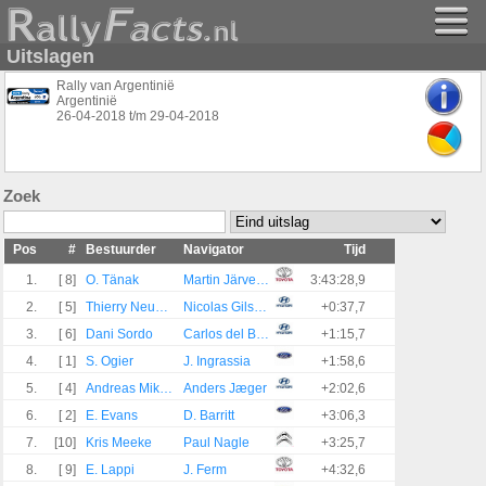
Uitslagen
Rally van Argentinië
Argentinië
26-04-2018
t/m
29-04-2018
Zoek
Pos
#
Bestuurder
Navigator
Tijd
1.
[ 8]
O. Tänak
Martin Järveoja
3:43:28,9
2.
[ 5]
Thierry Neuville
Nicolas Gilsoul
+0:37,7
3.
[ 6]
Dani Sordo
Carlos del Barrio
+1:15,7
4.
[ 1]
S. Ogier
J. Ingrassia
+1:58,6
5.
[ 4]
Andreas Mikkelsen
Anders Jæger
+2:02,6
6.
[ 2]
E. Evans
D. Barritt
+3:06,3
7.
[10]
Kris Meeke
Paul Nagle
+3:25,7
8.
[ 9]
E. Lappi
J. Ferm
+4:32,6