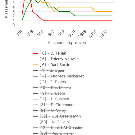
Klassementspositie
5
4
3
2
1
0
SS5
SS7
SS9
SS11
SS13
SS15
SS17
SS1
SS3
Klassementsproeven
[ 8] - O. Tänak
[ 5] - Thierry Neuville
[ 6] - Dani Sordo
[ 1] - S. Ogier
[ 4] - Andreas Mikkelsen
[ 2] - E. Evans
[10] - Kris Meeke
[ 9] - E. Lappi
[ 3] - T. Suninen
[31] - P. Tidemand
[81] - O. Veiby
[32] - Gus Greensmith
[83] - A. Cancio
[12] - Khalid Al-Qassimi
[33] - Pedro Heller