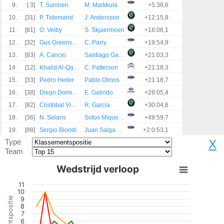
9.
[ 3]
T. Suninen
M. Markkula
+5:38,6
10.
[31]
P. Tidemand
J. Andersson
+12:15,8
11.
[81]
O. Veiby
S. Skjaermoen
+18:06,1
12.
[32]
Gus Greensmith
C. Parry
+19:54,9
13.
[83]
A. Cancio
Santiago Garcia
+21:03,3
14.
[12]
Khalid Al-Qassimi
C. Patterson
+21:18,3
15.
[33]
Pedro Heller
Pablo Olmos
+21:18,7
16.
[38]
Diego Dominguez Sr.
E. Galindo
+28:05,4
17.
[82]
Cristóbal Vidaurre
R. Garcia
+30:04,8
18.
[36]
N. Solans
Sotos Miquel Ibáñez
+49:59,7
19.
[88]
Sergio Biondi
Juan Salgado Nash
+2:0:53,1
Type
X
Team
Wedstrijd verloop
11
10
9
8
7
6