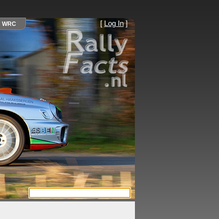
[
Log In
]