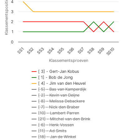
Klassementspositie
4
3
2
1
0
SS3
SS8
SS2
SS7
SS1
SS6
SS5
SS10
SS4
SS9
Klassementsproeven
[ 3] - Gert-Jan Kobus
[ 1] - Bob de Jong
[ 4] - Jim van den Heuvel
[ 5] - Bas van Kamperdijk
[ 2] - Kevin van Deijne
[ 8] - Melissa Debackere
[ 7] - Nick den Braber
[10] - Lambert Parren
[21] - Mitchel van den Brink
[ 6] - Henk Vossen
[11] - Ad Smits
[18] - Jan de Winkel