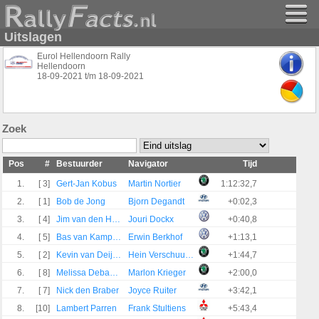
Uitslagen
Eurol Hellendoorn Rally
Hellendoorn
18-09-2021
t/m
18-09-2021
Zoek
Pos
#
Bestuurder
Navigator
Tijd
1.
[ 3]
Gert-Jan Kobus
Martin Nortier
1:12:32,7
2.
[ 1]
Bob de Jong
Bjorn Degandt
+0:02,3
3.
[ 4]
Jim van den Heuvel
Jouri Dockx
+0:40,8
4.
[ 5]
Bas van Kamperdijk
Erwin Berkhof
+1:13,1
5.
[ 2]
Kevin van Deijne
Hein Verschuuren
+1:44,7
6.
[ 8]
Melissa Debackere
Marlon Krieger
+2:00,0
7.
[ 7]
Nick den Braber
Joyce Ruiter
+3:42,1
8.
[10]
Lambert Parren
Frank Stultiens
+5:43,4