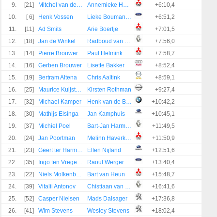
9.
[21]
Mitchel van den Brink
Annemieke Hulzebos
+6:10,4
10.
[ 6]
Henk Vossen
Lieke Bouman-Dautzenberg
+6:51,2
11.
[11]
Ad Smits
Arie Boertje
+7:01,5
12.
[18]
Jan de Winkel
Radboud van Hoek
+7:56,0
13.
[14]
Pierre Brouwer
Paul Helmink
+7:58,7
14.
[16]
Gerben Brouwer
Lisette Bakker
+8:52,4
15.
[19]
Bertram Altena
Chris Aaltink
+8:59,1
16.
[25]
Maurice Kuijstermans
Kirsten Rothman
+9:27,4
17.
[32]
Michael Kamper
Henk van de Brug
+10:42,2
18.
[30]
Mathijs Elsinga
Jan Kamphuis
+10:45,1
19.
[37]
Michiel Poel
Bart-Jan Harmsen
+11:49,5
20.
[24]
Jan Poortman
Melinn Haverkate
+11:50,9
21.
[23]
Geert ter Harmsel
Ellen Nijland
+12:51,6
22.
[35]
Ingo ten Vregelaar
Raoul Werger
+13:40,4
23.
[22]
Niels Molkenboer
Bart van Heun
+15:48,7
24.
[39]
Vitalii Antonov
Chistiaan van de Rijsen
+16:41,6
25.
[52]
Casper Nielsen
Mads Dalsager
+17:36,8
26.
[41]
Wim Stevens
Wesley Stevens
+18:02,4