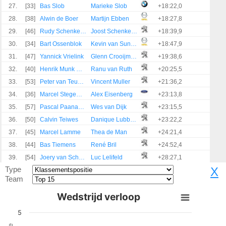
27.
[33]
Bas Slob
Marieke Slob
+18:22,0
28.
[38]
Alwin de Boer
Martijn Ebben
+18:27,8
29.
[46]
Rudy Schenkeveld
Joost Schenkeveld
+18:39,9
30.
[34]
Bart Ossenblok
Kevin van Sundert
+18:47,9
31.
[47]
Yannick Vrielink
Glenn Crooijmans
+19:38,6
32.
[40]
Henrik Munk Hansen
Ranu van Ruth
+20:25,5
33.
[53]
Peter van Teunenbroek
Vincent Muller
+21:36,2
34.
[36]
Marcel Stegeman
Alex Eisenberg
+23:13,8
35.
[57]
Pascal Paanakker
Wes van Dijk
+23:15,5
36.
[50]
Calvin Teiwes
Danique Lubbinge
+23:22,2
37.
[45]
Marcel Lamme
Thea de Man
+24:21,4
38.
[44]
Bas Tiemens
René Bril
+24:52,4
39.
[54]
Joery van Schoot
Luc Lelifeld
+28:27,1
Type
X
Team
Wedstrijd verloop
5