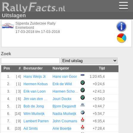
Uitslagen
Sijperda Zuiderzee Rally
Emmeloord
17-03-2018
t/m
17-03-2018
Zoek
Pos
#
Bestuurder
Navigator
Tijd
1.
[ 4]
Hans Weijs Jr.
Hans van Goor
1:20:45,4
2.
[ 1]
Hermen Kobus
Erik de Wild
+0:24,6
3.
[ 3]
Erik van Loon
Harmen Scholtalbers
+2:41,3
4.
[ 6]
Jim van den Heuvel
Jouri Dockx
+2:54,0
5.
[ 2]
Bob de Jong
Bjorn Degandt
+3:44,7
6.
[14]
Wim Muilwijk
Nadia Muilwijk
+5:34,7
7.
[ 9]
Lambert Parren
John Coumans
+6:35,4
8.
[10]
Ad Smits
Arie Boertje
+7:28,4