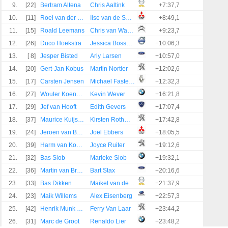
9.
[22]
Bertram Altena
Chris Aaltink
+7:37,7
10.
[11]
Roel van der Zanden
Ilse van de Sande
+8:49,1
11.
[15]
Roald Leemans
Chris van Waardenburg
+9:23,7
12.
[26]
Duco Hoekstra
Jessica Bosscha
+10:06,3
13.
[ 8]
Jesper Bisted
Arly Larsen
+10:57,0
14.
[20]
Gert-Jan Kobus
Martin Nortier
+12:02,6
15.
[17]
Carsten Jensen
Michael Fasterholdt
+12:32,3
16.
[27]
Wouter Koenderink
Kevin Wever
+16:21,8
17.
[29]
Jef van Hooft
Edith Gevers
+17:07,4
18.
[37]
Maurice Kuijstermans
Kirsten Rothman
+17:42,8
19.
[24]
Jeroen van Beugen
Joël Ebbers
+18:05,5
20.
[39]
Harm van Koppen
Joyce Ruiter
+19:12,6
21.
[32]
Bas Slob
Marieke Slob
+19:32,1
22.
[36]
Martin van Brussel
Bart Stax
+20:16,6
23.
[33]
Bas Dikken
Maikel van den Noort
+21:37,9
24.
[23]
Maik Willems
Alex Eisenberg
+22:57,3
25.
[42]
Henrik Munk Hansen
Ferry Van Laar
+23:44,2
26.
[31]
Marc de Groot
Renaldo Lier
+23:48,2