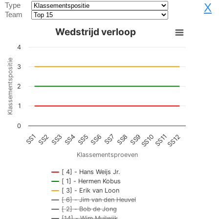
Type
X
Team
Wedstrijd verloop
4
Klassementspositie
3
2
1
0
SS2
SS5
SS8
SS11
SS3
SS6
SS9
SS12
SS1
SS4
SS7
SS10
Klassementsproeven
[ 4] - Hans Weijs Jr.
[ 1] - Hermen Kobus
[ 3] - Erik van Loon
[ 6] - Jim van den Heuvel
[ 2] - Bob de Jong
[14] - Wim Muilwijk