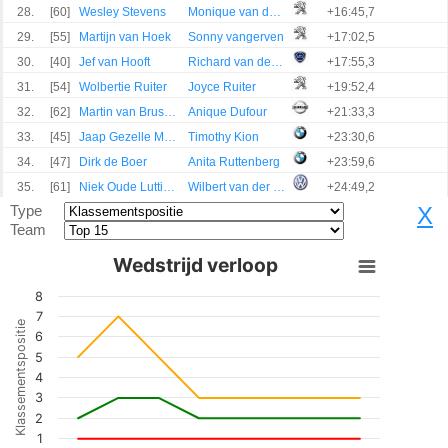
28.
[60]
Wesley Stevens
Monique van den Heuvel
+16:45,7
29.
[55]
Martijn van Hoek
Sonny vangerven
+17:02,5
30.
[40]
Jef van Hooft
Richard van den Wildenberg
+17:55,3
31.
[54]
Wolbertie Ruiter
Joyce Ruiter
+19:52,4
32.
[62]
Martin van Brussel
Anique Dufour
+21:33,3
33.
[45]
Jaap Gezelle Meerburg
Timothy Kion
+23:30,6
34.
[47]
Dirk de Boer
Anita Ruttenberg
+23:59,6
35.
[61]
Niek Oude Luttikhuis
Wilbert van der Burg
+24:49,2
Type
X
Team
Wedstrijd verloop
8
7
Klassementspositie
6
5
4
3
2
1