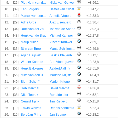
9.
[26]
Piet-Hein van der Heijden
Nicky van Gerwen
+8:56,1
10.
[39]
Eep Borgers
Hester van Ovost
+10:47,7
11.
[11]
Marcel van Leeuwen
Annette Vogelenzang de Jong
+11:33,3
12.
[29]
Adrie Gros
Alex Eisenberg
+11:36,4
13.
[34]
Roel van der Zanden
Ilse van de Sande
+12:02,3
14.
[48]
Henk van de Brug
Michael Kamper
+12:27,8
15.
[57]
Maup Miller
Vincent Knuwer
+12:39,1
16.
[33]
Stijn van Bree
Marco Schillemans
+12:49,6
17.
[35]
Arjan Heijstek
Saskia Bleijenberg
+13:12,1
18.
[21]
Wouter Koenderink
Bert Vloedgraven
+13:23,8
19.
[51]
Henk Bakkenes
Aaldert Aaltink
+13:51,6
20.
[56]
Mike van den Brink
Maurice Kuijstermans
+14:04,9
21.
[49]
Bjorn Scherff
Marlon Krieger
+14:31,7
22.
[25]
Rob Marchal
David Marchal
+14:36,9
23.
[38]
Diter Toprek
Renaldo Lier
+14:52,1
24.
[36]
Gerard Tijink
Tim Rietveld
+15:11,8
25.
[19]
Edwin Wolves
Dennis Schuiterd
+15:22,3
26.
[15]
Bert-Jan Prins
Jan Beumer
+15:28,2