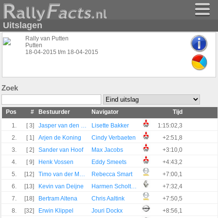
Uitslagen
Rally van Putten
Putten
18-04-2015
t/m
18-04-2015
Zoek
Pos
#
Bestuurder
Navigator
Tijd
1.
[ 3]
Jasper van den Heuvel
Lisette Bakker
1:15:02,3
2.
[ 1]
Arjen de Koning
Cindy Verbaeten
+2:51,8
3.
[ 2]
Sander van Hoof
Max Jacobs
+3:10,0
4.
[ 9]
Henk Vossen
Eddy Smeets
+4:43,2
5.
[12]
Timo van der Marel
Rebecca Smart
+7:00,1
6.
[13]
Kevin van Deijne
Harmen Scholtalbers
+7:32,4
7.
[18]
Bertram Altena
Chris Aaltink
+7:50,5
8.
[32]
Erwin Klippel
Jouri Dockx
+8:56,1