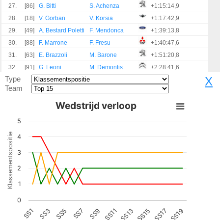
27.
[86]
G. Bitti
S. Achenza
+1:15:14,9
28.
[18]
V. Gorban
V. Korsia
+1:17:42,9
29.
[49]
A. Bestard Poletti
F. Mendonca
+1:39:13,8
30.
[88]
F. Marrone
F. Fresu
+1:40:47,6
31.
[63]
E. Brazzoli
M. Barone
+1:51:20,8
32.
[91]
G. Leoni
M. Demontis
+2:28:41,6
Type
X
Team
Wedstrijd verloop
5
Klassementspositie
4
3
2
1
0
SS7
SS15
SS1
SS9
SS17
SS3
SS11
SS19
SS5
SS13