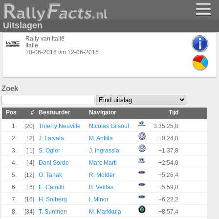
Uitslagen
Rally van Italië
Italië
10-06-2016
t/m
12-06-2016
Zoek
Pos
#
Bestuurder
Navigator
Tijd
1.
[20]
Thierry Neuville
Nicolas Gilsoul
3:35:25,8
2.
[ 2]
J. Latvala
M. Anttila
+0:24,8
3.
[ 1]
S. Ogier
J. Ingrassia
+1:37,8
4.
[ 4]
Dani Sordo
Marc Marti
+2:54,0
5.
[12]
O. Tanak
R. Molder
+5:26,4
6.
[ 6]
E. Camilli
B. Veillas
+5:59,8
7.
[16]
H. Solberg
I. Minor
+6:22,2
8.
[34]
T. Suninen
M. Markkula
+8:57,4