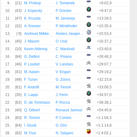
9.
[21]
M. Prokop
J. Tomanek
+9:02,9
10.
[43]
J. Kopecky
P. Dresler
+9:47,0
11.
[47]
K. Kruuda
M. Jarveoja
+13:28,5
12.
[32]
A. Kremer
P. Winklhofer
+15:35,4
13.
[ 9]
Andreas Mikkelsen
Anders Jaeger Synnevag
+15:53,4
14.
[45]
J. Maurin
O. Ural
+16:37,2
15.
[10]
Kevin Abbring
C. Marshall
+23:40,6
16.
[84]
G. Dettori
C. Pisano
+28:46,3
17.
[46]
P. Loubet
V. Landais
+29:07,7
18.
[41]
M. Aasen
V. Engan
+29:19,2
19.
[48]
F. Turan
G. Zsiros
+32:15,8
20.
[61]
F. Andolfi
M. Fenoli
+33:06,5
21.
[35]
E. Lappi
J. Ferm
+34:57,0
22.
[62]
D. de Tommaso
P. Rocca
+38:38,1
23.
[40]
Q. Gilbert
Renaud Jamoul
+54:45,6
24.
[83]
R. Tononi
P. Comini
+1:1:04,3
25.
[64]
I. Giusti
G. Dini
+1:1:14,8
26.
[92]
M. Fusi
N. Salgaro
+1:4:02,1