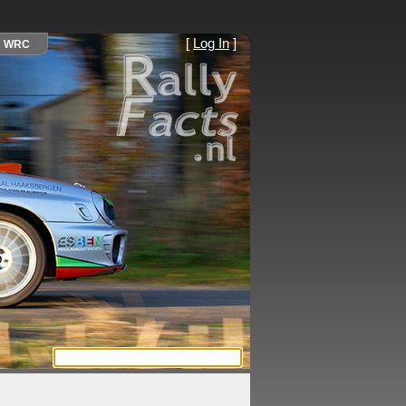
[
Log In
]