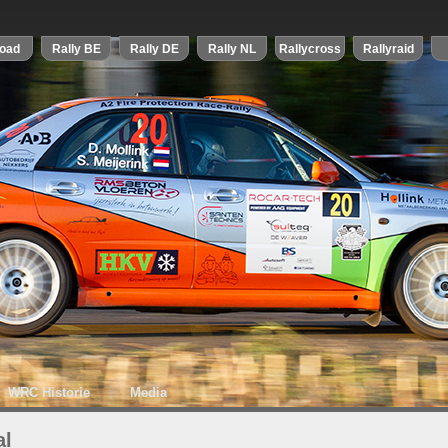
WRC Historie
Media
al