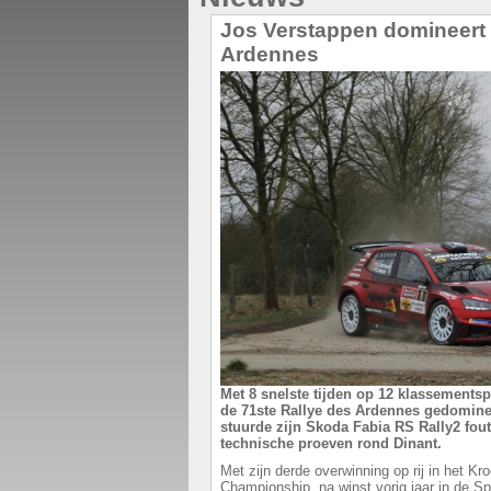
Jos Verstappen domineert 
Ardennes
Met 8 snelste tijden op 12 klassements
de 71ste Rallye des Ardennes gedominee
stuurde zijn Skoda Fabia RS Rally2 fout
technische proeven rond Dinant.
Met zijn derde overwinning op rij in het Kr
Championship, na winst vorig jaar in de Sp