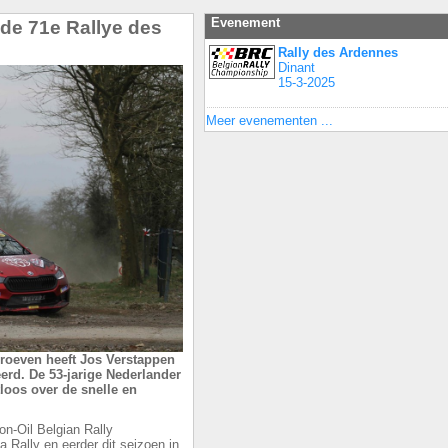
Evenement
de 71e Rallye des
Rally des Ardennes
Dinant
15-3-2025
Meer evenementen ...
proeven heeft Jos Verstappen
rd. De 53-jarige Nederlander
loos over de snelle en
oon-Oil Belgian Rally
a Rally en eerder dit seizoen in