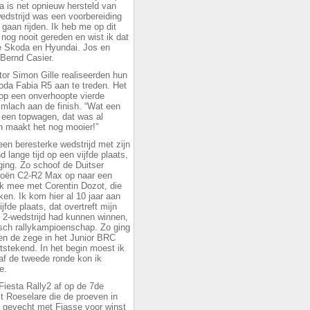
a is net opnieuw hersteld van
wedstrijd was een voorbereiding
 gaan rijden. Ik heb me op dit
 nog nooit gereden en wist ik dat
de Skoda en Hyundai. Jos en
 Bernd Casier.
or Simon Gille realiseerden hun
oda Fabia R5 aan te treden. Het
f op een onverhoopte vierde
mlach aan de finish. “Wat een
t een topwagen, dat was al
en maakt het nog mooier!”
een beresterke wedstrijd met zijn
lange tijd op een vijfde plaats,
 ging. Zo schoof de Duitser
troën C2-R2 Max op naar een
 ik mee met Corentin Dozot, die
ken. Ik kom hier al 10 jaar aan
jfde plaats, dat overtreft mijn
e 2-wedstrijd had kunnen winnen,
gisch rallykampioenschap. Zo ging
 en de zege in het Junior BRC
tstekend. In het begin moest ik
f de tweede ronde kon ik
se.
 Fiesta Rally2 af op de 7de
it Roeselare die de proeven in
n gevecht met Fiasse voor winst