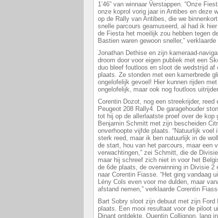
1’46” van winnaar Verstappen. “Onze Fiest
onze koprol vorig jaar in Antibes en deze 
op de Rally van Antibes, die we binnenkort
snelle parcours geamuseerd, al had ik hier
de Fiesta het moeilijk zou hebben tegen 
Bastien waren gewoon sneller,” verklaarde
Jonathan Dethise en zijn kameraad-navigat
droom door voor eigen publiek met een Sk
duo bleef foutloos en sloot de wedstrijd a
plaats. Ze stonden met een kamerbrede gli
ongelofelijk gevoel! Hier kunnen rijden me
ongelofelijk, maar ook nog foutloos uitrijd
Corentin Dozot, nog een streekrijder, reed 
Peugeot 208 Rally4. De garagehouder stond 
tot hij op de allerlaatste proef over de kop
Benjamin Schmitt met zijn bescheiden Ci
onverhoopte vijfde plaats. “Natuurlijk voel
sterk reed, maar ik ben natuurlijk in de wol
de start, hou van het parcours, maar een vi
verwachtingen,” zei Schmitt, die de Divisi
maar hij schreef zich niet in voor het Bel
de 6de plaats, de overwinning in Divisie 2
naar Corentin Fiasse. “Het ging vandaag ui
Lény Cols even voor me dulden, maar vana
afstand nemen,” verklaarde Corentin Fias
Bart Sobry sloot zijn debuut met zijn Ford
plaats. Een mooi resultaat voor de piloot u
Dinant ontdekte. Quentin Collignon, lang i