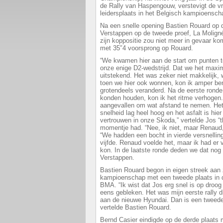
de Rally van Haspengouw, verstevigt de vr
leidersplaats in het Belgisch kampioensc
Na een snelle opening Bastien Rouard op 
Verstappen op de tweede proef, La Moligné
zijn koppositie zou niet meer in gevaar ko
met 35″4 voorsprong op Rouard.
“We kwamen hier aan de start om punten t
onze enige D2-wedstrijd. Dat we het max
uitstekend. Het was zeker niet makkelijk, w
toen we hier ook wonnen, kon ik amper be
grotendeels veranderd. Na de eerste ronde
konden houden, kon ik het ritme verhogen
aangevallen om wat afstand te nemen. Het 
snelheid lag heel hoog en het asfalt is hier
vertrouwen in onze Skoda,” vertelde Jos “
momentje had. “Nee, ik niet, maar Renaud, 
“We hadden een bocht in vierde versnellin
vijfde. Renaud voelde het, maar ik had er v
kon. In de laatste ronde deden we dat nog e
Verstappen.
Bastien Rouard begon in eigen streek aan 
kampioenschap met een tweede plaats in 
BMA. “Ik wist dat Jos erg snel is op droog
eens gebleken. Het was mijn eerste rally d
aan de nieuwe Hyundai. Dan is een tweede 
vertelde Bastien Rouard.
Bernd Casier eindigde op de derde plaats m