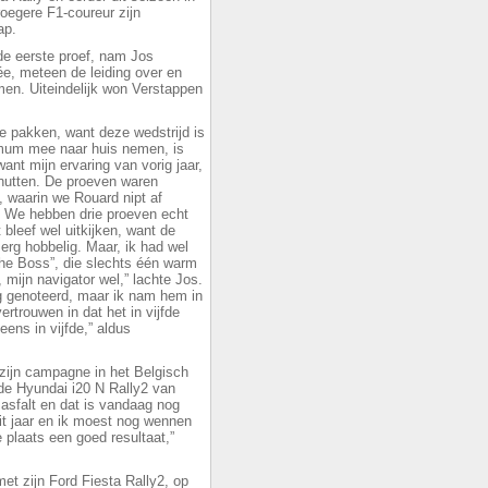
oegere F1-coureur zijn
hap.
de eerste proef, nam Jos
e, meteen de leiding over en
men. Uiteindelijk won Verstappen
e pakken, want deze wedstrijd is
imum mee naar huis nemen, is
ant mijn ervaring van vorig jaar,
nutten. De proeven waren
, waarin we Rouard nipt af
. We hebben drie proeven echt
bleef wel uitkijken, want de
 erg hobbelig. Maar, ik had wel
the Boss”, die slechts één warm
mijn navigator wel,” lachte Jos.
g genoteerd, maar ik nam hem in
ertrouwen in dat het in vijfde
ens in vijfde,” aldus
zijn campagne in het Belgisch
de Hyundai i20 N Rally2 van
 asfalt en dat is vandaag nog
it jaar en ik moest nog wennen
plaats een goed resultaat,”
et zijn Ford Fiesta Rally2, op