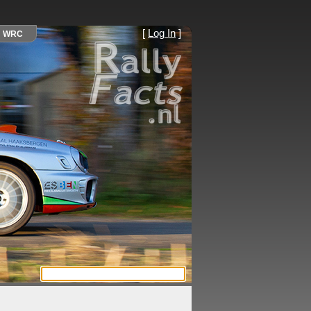
[
Log In
]