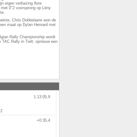
 zijn eigen verbazing 8ste
 met 0″2 voorsprong op Lény
kte.
snelste, Chris Dobbelaere won de
geen maat op Dylan Henrard met
lgian Rally Championship wordt
e TAC Rally in Tielt, opnieuw een
1:13:05,9
y2
+0:35,4