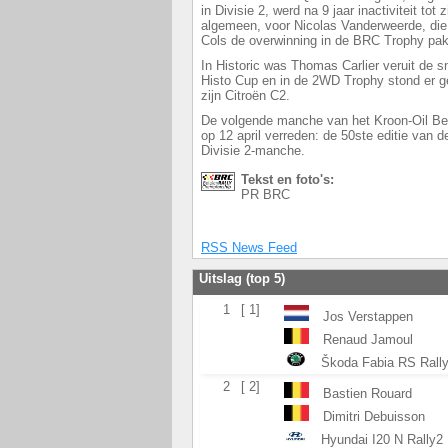
in Divisie 2, werd na 9 jaar inactiviteit tot
algemeen, voor Nicolas Vanderweerde, die
Cols de overwinning in de BRC Trophy pa
In Historic was Thomas Carlier veruit de 
Histo Cup en in de 2WD Trophy stond er 
zijn Citroën C2.
De volgende manche van het Kroon-Oil Be
op 12 april verreden: de 50ste editie van d
Divisie 2-manche.
Tekst en foto's:
PR BRC
RSS News Feed
Uitslag (top 5)
1
[ 1]
Jos Verstappen
Renaud Jamoul
Škoda Fabia RS Rall
2
[ 2]
Bastien Rouard
Dimitri Debuisson
Hyundai I20 N Rally2