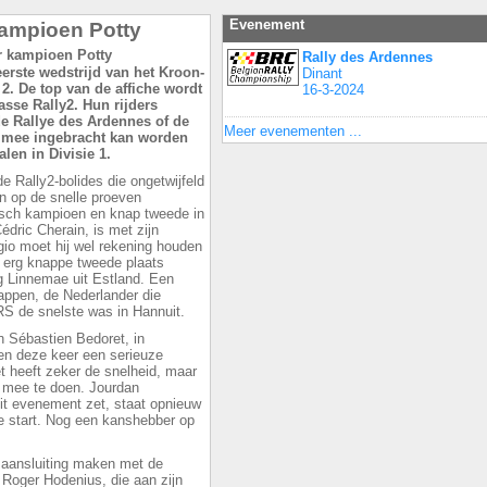
Evenement
kampioen Potty
Rally des Ardennes
erste wedstrijd van het Kroon-
Dinant
2. De top van de affiche wordt
16-3-2024
sse Rally2. Hun rijders
de Rallye des Ardennes of de
Meer evenementen ...
at mee ingebracht kan worden
len in Divisie 1.
e Rally2-bolides die ongetwijfeld
n op de snelle proeven
isch kampioen en knap tweede in
ric Cherain, is met zijn
egio moet hij wel rekening houden
n erg knappe tweede plaats
g Linnemae uit Estland. Een
appen, de Nederlander die
S de snelste was in Hannuit.
 Sébastien Bedoret, in
n deze keer een serieuze
 heeft zeker de snelheid, maar
n mee te doen. Jourdan
dit evenement zet, staat opnieuw
 start. Nog een kanshebber op
 aansluiting maken met de
 Roger Hodenius, die aan zijn