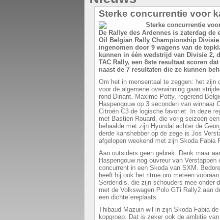
Sterke concurrentie voor 
De Rallye des Ardennes is zaterdag de e
Oil Belgian Rally Championship Divisie 
ingenomen door 9 wagens van de topkla
kunnen in één wedstrijd van Divisie 2, 
TAC Rally, een 8ste resultaat scoren d
naast de 7 resultaten die ze kunnen beha
Om het in mensentaal te zeggen: het zijn d
voor de algemene overwinning gaan strijde
rond Dinant. Maxime Potty, regerend Belg
Haspengouw op 3 seconden van winnaar Céd
Citroën C3 de logische favoriet. In deze r
met Bastien Rouard, die vorig seizoen ee
behaalde met zijn Hyundai achter de Geor
derde kanshebber op de zege is Jos Verst
afgelopen weekend met zijn Skoda Fabia R
Aan outsiders geen gebrek. Denk maar aan
Haspengouw nog ouvreur van Verstappen e
concurrent in een Skoda van SXM. Bedoret
heeft hij ook het ritme om meteen vooraa
Serderidis, die zijn schouders mee onder 
met de Volkswagen Polo GTi Rally2 aan de
een dichte ereplaats.
Thibaud Mazuin wil in zijn Skoda Fabia de
kopgroep. Dat is zeker ook de ambitie van