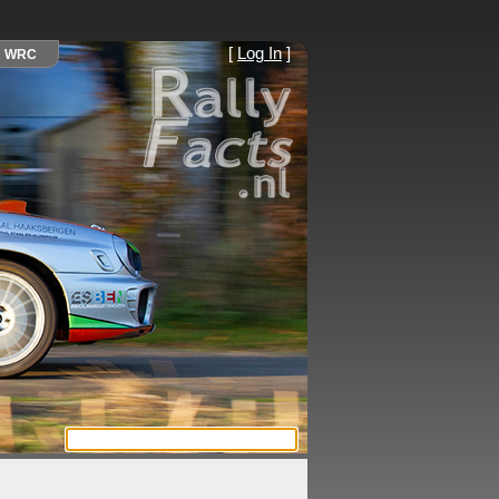
[
Log In
]