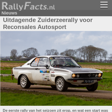
Nieuws
Uitdagende Zuiderzeerally voor
Reconsales Autosport
De eerste rally van het seizoen zit erop, en wat een start was