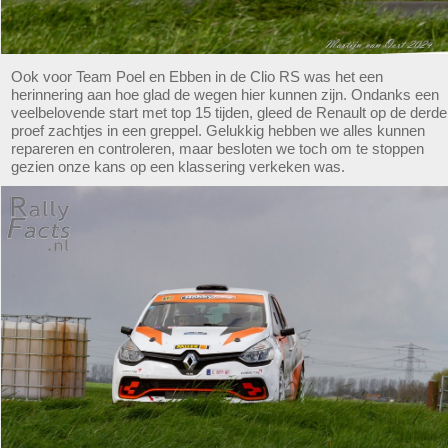
Ook voor Team Poel en Ebben in de Clio RS was het een
herinnering aan hoe glad de wegen hier kunnen zijn. Ondanks een
veelbelovende start met top 15 tijden, gleed de Renault op de derde
proef zachtjes in een greppel. Gelukkig hebben we alles kunnen
repareren en controleren, maar besloten we toch om te stoppen
gezien onze kans op een klassering verkeken was.