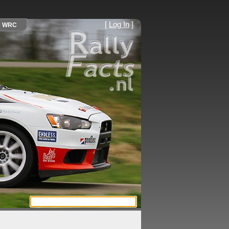
[
Log In
]