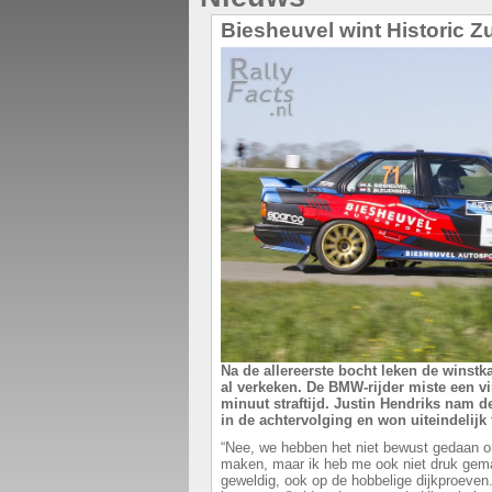
Biesheuvel wint Historic Z
Na de allereerste bocht leken de winst
al verkeken. De BMW-rijder miste een vi
minuut straftijd. Justin Hendriks nam d
in de achtervolging en won uiteindelijk
“Nee, we hebben het niet bewust gedaan o
maken, maar ik heb me ook niet druk ge
geweldig, ook op de hobbelige dijkproeven