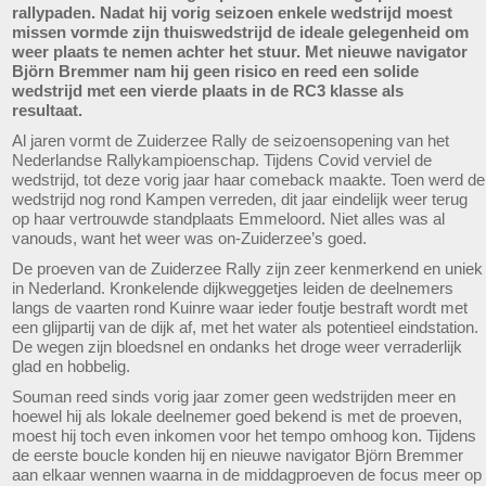
rallypaden. Nadat hij vorig seizoen enkele wedstrijd moest
missen vormde zijn thuiswedstrijd de ideale gelegenheid om
weer plaats te nemen achter het stuur. Met nieuwe navigator
Björn Bremmer nam hij geen risico en reed een solide
wedstrijd met een vierde plaats in de RC3 klasse als
resultaat.
Al jaren vormt de Zuiderzee Rally de seizoensopening van het
Nederlandse Rallykampioenschap. Tijdens Covid verviel de
wedstrijd, tot deze vorig jaar haar comeback maakte. Toen werd de
wedstrijd nog rond Kampen verreden, dit jaar eindelijk weer terug
op haar vertrouwde standplaats Emmeloord. Niet alles was al
vanouds, want het weer was on-Zuiderzee’s goed.
De proeven van de Zuiderzee Rally zijn zeer kenmerkend en uniek
in Nederland. Kronkelende dijkweggetjes leiden de deelnemers
langs de vaarten rond Kuinre waar ieder foutje bestraft wordt met
een glijpartij van de dijk af, met het water als potentieel eindstation.
De wegen zijn bloedsnel en ondanks het droge weer verraderlijk
glad en hobbelig.
Souman reed sinds vorig jaar zomer geen wedstrijden meer en
hoewel hij als lokale deelnemer goed bekend is met de proeven,
moest hij toch even inkomen voor het tempo omhoog kon. Tijdens
de eerste boucle konden hij en nieuwe navigator Björn Bremmer
aan elkaar wennen waarna in de middagproeven de focus meer op