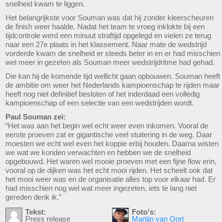
snelheid kwam te liggen.
Het belangrijkste voor Souman was dat hij zonder kleerscheuren
de finish weer haalde. Nadat het team te vroeg inklokte bij een
tijdcontrole werd een minuut straftijd opgelegd en vielen ze terug
naar een 27e plaats in het klassement. Naar mate de wedstrijd
vorderde kwam de snelheid er steeds beter in en er had misschien
wel meer in gezeten als Souman meer wedstrijdritme had gehad.
Die kan hij de komende tijd wellicht gaan opbouwen. Souman heeft
de ambitie om weer het Nederlands kampioenschap te rijden maar
heeft nog niet definitief besloten of het inderdaad een volledig
kampioenschap of een selectie van een wedstrijden wordt.
Paul Souman zei:
“Het was aan het begin wel echt weer even inkomen. Vooral de
eerste proeven zat er gigantische veel stuitering in de weg. Daar
moesten we echt wel even het koppie erbij houden. Daarna wisten
we wat we konden verwachten en hebben we de snelheid
opgebouwd. Het waren wel mooie proeven met een fijne flow erin,
vooral op de dijken was het echt mooi rijden. Het scheelt ook dat
het mooi weer was en de organisatie alles top voor elkaar had. Er
had misschien nog wel wat meer ingezeten, iets te lang niet
gereden denk ik.”
Tekst:
Foto's:
Press release
Martijn van Oort