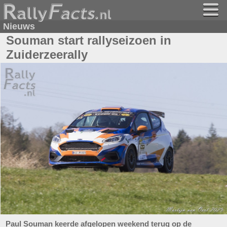
Nieuws
Souman start rallyseizoen in
Zuiderzeerally
Paul Souman keerde afgelopen weekend terug op de