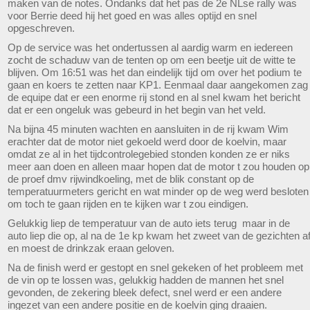
maken van de notes. Ondanks dat het pas de 2e NLse rally was
voor Berrie deed hij het goed en was alles optijd en snel
opgeschreven.
Op de service was het ondertussen al aardig warm en iedereen
zocht de schaduw van de tenten op om een beetje uit de witte te
blijven. Om 16:51 was het dan eindelijk tijd om over het podium te
gaan en koers te zetten naar KP1. Eenmaal daar aangekomen zag
de equipe dat er een enorme rij stond en al snel kwam het bericht
dat er een ongeluk was gebeurd in het begin van het veld.
Na bijna 45 minuten wachten en aansluiten in de rij kwam Wim
erachter dat de motor niet gekoeld werd door de koelvin, maar
omdat ze al in het tijdcontrolegebied stonden konden ze er niks
meer aan doen en alleen maar hopen dat de motor t zou houden op
de proef dmv rijwindkoeling, met de blik constant op de
temperatuurmeters gericht en wat minder op de weg werd besloten
om toch te gaan rijden en te kijken war t zou eindigen.
Gelukkig liep de temperatuur van de auto iets terug maar in de
auto liep die op, al na de 1e kp kwam het zweet van de gezichten a
en moest de drinkzak eraan geloven.
Na de finish werd er gestopt en snel gekeken of het probleem met
de vin op te lossen was, gelukkig hadden de mannen het snel
gevonden, de zekering bleek defect, snel werd er een andere
ingezet van een andere positie en de koelvin ging draaien.