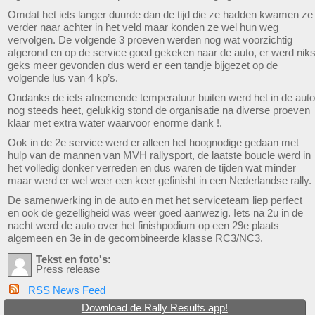
Omdat het iets langer duurde dan de tijd die ze hadden kwamen ze
verder naar achter in het veld maar konden ze wel hun weg
vervolgen. De volgende 3 proeven werden nog wat voorzichtig
afgerond en op de service goed gekeken naar de auto, er werd nik
geks meer gevonden dus werd er een tandje bijgezet op de
volgende lus van 4 kp’s.
Ondanks de iets afnemende temperatuur buiten werd het in de auto
nog steeds heet, gelukkig stond de organisatie na diverse proeven
klaar met extra water waarvoor enorme dank !.
Ook in de 2e service werd er alleen het hoognodige gedaan met
hulp van de mannen van MVH rallysport, de laatste boucle werd in
het volledig donker verreden en dus waren de tijden wat minder
maar werd er wel weer een keer gefinisht in een Nederlandse rally.
De samenwerking in de auto en met het serviceteam liep perfect
en ook de gezelligheid was weer goed aanwezig. Iets na 2u in de
nacht werd de auto over het finishpodium op een 29e plaats
algemeen en 3e in de gecombineerde klasse RC3/NC3.
Tekst en foto's:
Press release
RSS News Feed
Download de Rally Results app!