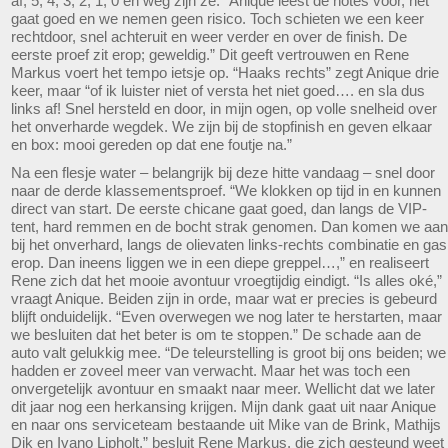
af, 5, 4, 3, 2, 1, 0 en weg zijn ze. “Anique leest de notes voor, het
gaat goed en we nemen geen risico. Toch schieten we een keer
rechtdoor, snel achteruit en weer verder en over de finish. De
eerste proef zit erop; geweldig.” Dit geeft vertrouwen en Rene
Markus voert het tempo ietsje op. “Haaks rechts” zegt Anique drie
keer, maar “of ik luister niet of versta het niet goed…. en sla dus
links af! Snel hersteld en door, in mijn ogen, op volle snelheid over
het onverharde wegdek. We zijn bij de stopfinish en geven elkaar
en box: mooi gereden op dat ene foutje na.”
Na een flesje water – belangrijk bij deze hitte vandaag – snel door
naar de derde klassementsproef. “We klokken op tijd in en kunnen
direct van start. De eerste chicane gaat goed, dan langs de VIP-
tent, hard remmen en de bocht strak genomen. Dan komen we aan
bij het onverhard, langs de olievaten links-rechts combinatie en gas
erop. Dan ineens liggen we in een diepe greppel…,” en realiseert
Rene zich dat het mooie avontuur vroegtijdig eindigt. “Is alles oké,”
vraagt Anique. Beiden zijn in orde, maar wat er precies is gebeurd
blijft onduidelijk. “Even overwegen we nog later te herstarten, maar
we besluiten dat het beter is om te stoppen.” De schade aan de
auto valt gelukkig mee. “De teleurstelling is groot bij ons beiden; we
hadden er zoveel meer van verwacht. Maar het was toch een
onvergetelijk avontuur en smaakt naar meer. Wellicht dat we later
dit jaar nog een herkansing krijgen. Mijn dank gaat uit naar Anique
en naar ons serviceteam bestaande uit Mike van de Brink, Mathijs
Dik en Ivano Lipholt,” besluit Rene Markus, die zich gesteund weet