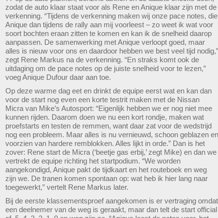
zodat de auto klaar staat voor als Rene en Anique klaar zijn met de
verkenning. “Tijdens de verkenning maken wij onze pace notes, die
Anique dan tijdens de rally aan mij voorleest – zo weet ik wat voor
soort bochten eraan zitten te komen en kan ik de snelheid daarop
aanpassen. De samenwerking met Anique verloopt goed, maar
alles is nieuw voor ons en daardoor hebben we best veel tijd nodig,
zegt Rene Markus na de verkenning. “En straks komt ook de
uitdaging om de pace notes op de juiste snelheid voor te lezen,”
voeg Anique Dufour daar aan toe.
Op deze warme dag eet en drinkt de equipe eerst wat en kan dan
voor de start nog even een korte testrit maken met de Nissan
Micra van Mike’s Autosport: “Eigenlijk hebben we er nog niet mee
kunnen rijden. Daarom doen we nu een kort rondje, maken wat
proefstarts en testen de remmen, want daar zat voor de wedstrijd
nog een probleem. Maar alles is nu vernieuwd, schoon geblazen e
voorzien van hardere remblokken. Alles lijkt in orde.” Dan is het
zover: Rene start de Micra (‘beetje gas erbij,’ zegt Mike) en dan we
vertrekt de equipe richting het startpodium. “We worden
aangekondigd, Anique pakt de tijdkaart en het routeboek en weg
zijn we. De tranen komen spontaan op: wat heb ik hier lang naar
toegewerkt,” vertelt Rene Markus later.
Bij de eerste klassementsproef aangekomen is er vertraging omdat
een deelnemer van de weg is geraakt, maar dan telt de start official