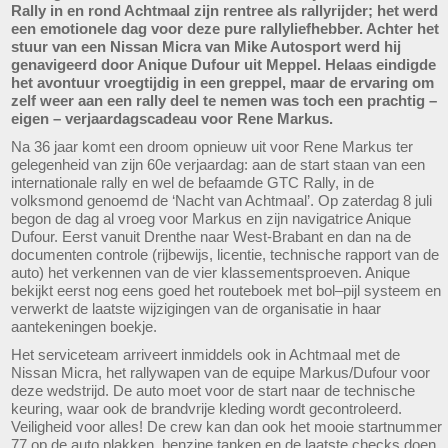
Rally in en rond Achtmaal zijn rentree als rallyrijder; het werd
een emotionele dag voor deze pure rallyliefhebber. Achter het
stuur van een Nissan Micra van Mike Autosport werd hij
genavigeerd door Anique Dufour uit Meppel. Helaas eindigde
het avontuur vroegtijdig in een greppel, maar de ervaring om
zelf weer aan een rally deel te nemen was toch een prachtig –
eigen – verjaardagscadeau voor Rene Markus.
Na 36 jaar komt een droom opnieuw uit voor Rene Markus ter
gelegenheid van zijn 60e verjaardag: aan de start staan van een
internationale rally en wel de befaamde GTC Rally, in de
volksmond genoemd de ‘Nacht van Achtmaal’. Op zaterdag 8 juli
begon de dag al vroeg voor Markus en zijn navigatrice Anique
Dufour. Eerst vanuit Drenthe naar West-Brabant en dan na de
documenten controle (rijbewijs, licentie, technische rapport van de
auto) het verkennen van de vier klassementsproeven. Anique
bekijkt eerst nog eens goed het routeboek met bol–pijl systeem en
verwerkt de laatste wijzigingen van de organisatie in haar
aantekeningen boekje.
Het serviceteam arriveert inmiddels ook in Achtmaal met de
Nissan Micra, het rallywapen van de equipe Markus/Dufour voor
deze wedstrijd. De auto moet voor de start naar de technische
keuring, waar ook de brandvrije kleding wordt gecontroleerd.
Veiligheid voor alles! De crew kan dan ook het mooie startnummer
77 op de auto plakken, benzine tanken en de laatste checks doen,