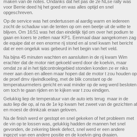
maken van de notes. Ondanks dat het pas de 2e NLse rally was
voor Berrie deed hij het goed en was alles optijd en snel
opgeschreven.
Op de service was het ondertussen al aardig warm en iedereen
zocht de schaduw van de tenten op om een beetje uit de witte te
blijven. Om 16:51 was het dan eindelijk tijd om over het podium te
gaan en koers te zetten naar KP1. Eenmaal daar aangekomen zag
de equipe dat er een enorme rij stond en al snel kwam het bericht
dat er een ongeluk was gebeurd in het begin van het veld.
Na bijna 45 minuten wachten en aansluiten in de rij kwam Wim
erachter dat de motor niet gekoeld werd door de koelvin, maar
omdat ze al in het tijdcontrolegebied stonden konden ze er niks
meer aan doen en alleen maar hopen dat de motor t zou houden op
de proef dmv rijwindkoeling, met de blik constant op de
temperatuurmeters gericht en wat minder op de weg werd besloten
om toch te gaan rijden en te kijken war t zou eindigen.
Gelukkig liep de temperatuur van de auto iets terug maar in de
auto liep die op, al na de 1e kp kwam het zweet van de gezichten a
en moest de drinkzak eraan geloven.
Na de finish werd er gestopt en snel gekeken of het probleem met
de vin op te lossen was, gelukkig hadden de mannen het snel
gevonden, de zekering bleek defect, snel werd er een andere
ingezet van een andere positie en de koelvin ging draaien.