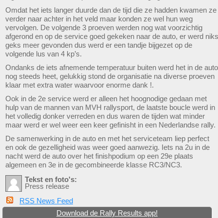
Omdat het iets langer duurde dan de tijd die ze hadden kwamen ze
verder naar achter in het veld maar konden ze wel hun weg
vervolgen. De volgende 3 proeven werden nog wat voorzichtig
afgerond en op de service goed gekeken naar de auto, er werd nik
geks meer gevonden dus werd er een tandje bijgezet op de
volgende lus van 4 kp’s.
Ondanks de iets afnemende temperatuur buiten werd het in de auto
nog steeds heet, gelukkig stond de organisatie na diverse proeven
klaar met extra water waarvoor enorme dank !.
Ook in de 2e service werd er alleen het hoognodige gedaan met
hulp van de mannen van MVH rallysport, de laatste boucle werd in
het volledig donker verreden en dus waren de tijden wat minder
maar werd er wel weer een keer gefinisht in een Nederlandse rally.
De samenwerking in de auto en met het serviceteam liep perfect
en ook de gezelligheid was weer goed aanwezig. Iets na 2u in de
nacht werd de auto over het finishpodium op een 29e plaats
algemeen en 3e in de gecombineerde klasse RC3/NC3.
Tekst en foto's:
Press release
RSS News Feed
Download de Rally Results app!