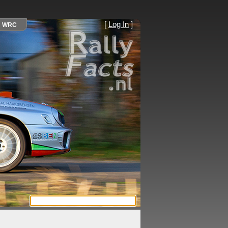
[
Log In
]