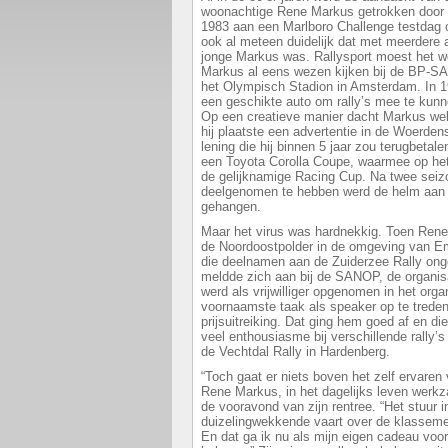
woonachtige Rene Markus getrokken door 
1983 aan een Marlboro Challenge testdag o
ook al meteen duidelijk dat met meerdere 
jonge Markus was. Rallysport moest het w
Markus al eens wezen kijken bij de BP-SAS
het Olympisch Stadion in Amsterdam. In 
een geschikte auto om rally’s mee te kunn
Op een creatieve manier dacht Markus wel
hij plaatste een advertentie in de Woerde
lening die hij binnen 5 jaar zou terugbeta
een Toyota Corolla Coupe, waarmee op he
de gelijknamige Racing Cup. Na twee seizo
deelgenomen te hebben werd de helm aan 
gehangen.
Maar het virus was hardnekkig. Toen Rene
de Noordoostpolder in de omgeving van Em
die deelnamen aan de Zuiderzee Rally ongev
meldde zich aan bij de SANOP, de organis
werd als vrijwilliger opgenomen in het orga
voornaamste taak als speaker op te treden b
prijsuitreiking. Dat ging hem goed af en di
veel enthousiasme bij verschillende rally’s
de Vechtdal Rally in Hardenberg.
“Toch gaat er niets boven het zelf ervaren
Rene Markus, in het dagelijks leven werkz
de vooravond van zijn rentree. “Het stuur
duizelingwekkende vaart over de klassemen
En dat ga ik nu als mijn eigen cadeau voo