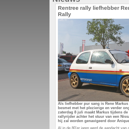
Rentree rally liefhebber R
Rally
Als liefhebber pur sang is Rene Markus u
besmet met het plezierige en verder onge
zaterdag 8 juli maakt Markus tijdens de 
rallyrijder achter het stuur van een Nis
hij zal worden genavigeerd door Anique
Al in de 80’er jaren werd de aandacht van