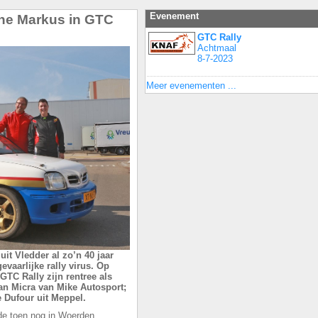
Evenement
ene Markus in GTC
GTC Rally
Achtmaal
8-7-2023
Meer evenementen ...
it Vledder al zo’n 40 jaar
vaarlijke rally virus. Op
GTC Rally zijn rentree als
san Micra van Mike Autosport;
 Dufour uit Meppel.
 de toen nog in Woerden