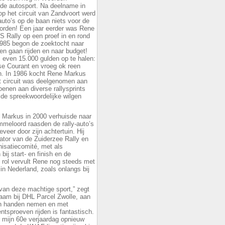
de autosport. Na deelname in
p het circuit van Zandvoort werd
auto’s op de baan niets voor de
orden! Een jaar eerder was Rene
 Rally op een proef in en rond
1985 begon de zoektocht naar
en gaan rijden en naar budget!
 even 15.000 gulden op te halen:
nse Courant en vroeg ok reen
len. In 1986 kocht Rene Markus
t circuit was deelgenomen aan
enen aan diverse rallysprints
de spreekwoordelijke wilgen
 Markus in 2000 verhuisde naar
meloord raasden de rally-auto’s
eer door zijn achtertuin. Hij
ator van de Zuiderzee Rally en
nisatiecomité, met als
ij start- en finish en de
e rol vervult Rene nog steeds met
 in Nederland, zoals onlangs bij
 van deze machtige sport,” zegt
aam bij DHL Parcel Zwolle, aan
 in handen nemen en met
tsproeven rijden is fantastisch.
r mijn 60e verjaardag opnieuw