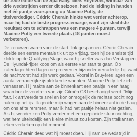
de 10de editie van de Spa Rally. Niels Reynvoet, winnaar van
drie wedstrijden eerder dit seizoen, had de leiding in handen
met éé puntje voorsprong op Maxime Potty, de
titelverdediger. Cédric Cherain hinkte wat verder achterop,
maar hij had de beste progressiemarge, want zijn slechtste
resultaat om te schrappen was een magere 4 punten, terwijl
Maxime Potty een tweede plaats (18 punten moest
verbeteren).
De zenuwen waren voor de start flink gespannen. Cédric Cherain
deelde een eerste mentale tik uit op vrijdag, toen hij de snelste tijd
klokte op de Qualifying Stage, waar hij sneller was dan Verstappen.
De Hyundai-rijder koos om als eerste van start te gaan. Op
zaterdagochtend lagen de proeven er bijzonder verraderlijk bij, wan
de nachtvorst had zijn werk gedaan. Vooral in Bruyères lagen een
aantal verraderlijke ijsplekken te wachten. Maxime Potty liet zich
verrassen. Hij raakte aan de binnenkant een paaltje in een haag,
waardoor de voortrein van zijn Citroën C3 beschadigd werd. “Mijn
fout. Ik arriveerde te snel en kon onmogelijk de rechtse bocht nog
halen op het ijs. Ik gooide mijn wagen aan de binnenkant in de haag
om ons af te remmen, maar ik had het paaltje helaas niet gezien.
Als bij wonder kon Potty verder met een geplooide stuurinrichting,
wat hem uiteindelijk een kleine minuut zou kosten. Zijn titelkansen
leken verkeken op dat moment.
Cédric Cherain deed wat hij moest doen. Hij nam de wedstrijd in