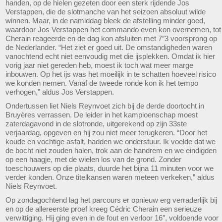
handen, op de hielen gezeten door een sterk rijdende Jos
Verstappen, die de slotmanche van het seizoen absoluut wilde
winnen. Maar, in de namiddag bleek de afstelling minder goed,
waardoor Jos Verstappen het commando even kon overnemen, tot
Cherain reageerde en de dag kon afsluiten met 7″3 voorsprong op
de Nederlander. “Het ziet er goed uit. De omstandigheden waren
vanochtend echt niet eenvoudig met die ijsplekken. Omdat ik hier
vorig jaar niet gereden heb, moest ik toch wat meer marge
inbouwen. Op het ijs was het moeilijk in te schatten hoeveel risico
we konden nemen. Vanaf de tweede ronde kon ik het tempo
verhogen,” aldus Jos Verstappen.
Ondertussen liet Niels Reynvoet zich bij de derde doortocht in
Bruyères verrassen. De leider in het kampioenschap moest
zaterdagavond in de slotronde, uitgerekend op zijn 33ste
verjaardag, opgeven en hij zou niet meer terugkeren. “Door het
koude en vochtige asfalt, hadden we onderstuur. Ik voelde dat we
de bocht niet zouden halen, trok aan de handrem en we eindigden
op een haagje, met de wielen los van de grond. Zonder
toeschouwers op die plaats, duurde het bijna 11 minuten voor we
verder konden. Onze titelkansen waren meteen verkeken,” aldus
Niels Reynvoet.
Op zondagochtend lag het parcours er opnieuw erg verraderlijk bij
en op de allereerste proef kreeg Cédric Cherain een serieuze
verwittiging. Hij ging even in de fout en verloor 16″, voldoende voor