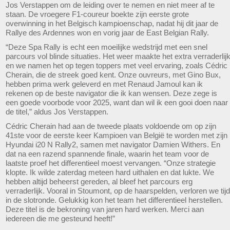
Jos Verstappen om de leiding over te nemen en niet meer af te
staan. De vroegere F1-coureur boekte zijn eerste grote
overwinning in het Belgisch kampioenschap, nadat hij dit jaar de
Rallye des Ardennes won en vorig jaar de East Belgian Rally.
“Deze Spa Rally is echt een moeilijke wedstrijd met een snel
parcours vol blinde situaties. Het weer maakte het extra verraderlij
en we namen het op tegen toppers met veel ervaring, zoals Cédric
Cherain, die de streek goed kent. Onze ouvreurs, met Gino Bux,
hebben prima werk geleverd en met Renaud Jamoul kan ik
rekenen op de beste navigator die ik kan wensen. Deze zege is
een goede voorbode voor 2025, want dan wil ik een gooi doen naar
de titel,” aldus Jos Verstappen.
Cédric Cherain had aan de tweede plaats voldoende om op zijn
41ste voor de eerste keer Kampioen van België te worden met zijn
Hyundai i20 N Rally2, samen met navigator Damien Withers. En
dat na een razend spannende finale, waarin het team voor de
laatste proef het differentieel moest vervangen. “Onze strategie
klopte. Ik wilde zaterdag meteen hard uithalen en dat lukte. We
hebben altijd beheerst gereden, al bleef het parcours erg
verraderlijk. Vooral in Stoumont, op de haarspelden, verloren we tijd
in de slotronde. Gelukkig kon het team het differentieel herstellen.
Deze titel is de bekroning van jaren hard werken. Merci aan
iedereen die me gesteund heeft!”