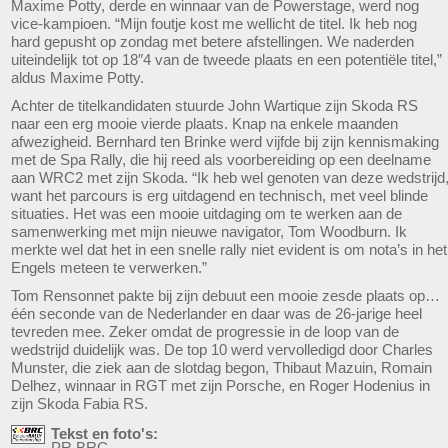
Maxime Potty, derde en winnaar van de Powerstage, werd nog
vice-kampioen. “Mijn foutje kost me wellicht de titel. Ik heb nog
hard gepusht op zondag met betere afstellingen. We naderden
uiteindelijk tot op 18″4 van de tweede plaats en een potentiële titel,”
aldus Maxime Potty.
Achter de titelkandidaten stuurde John Wartique zijn Skoda RS
naar een erg mooie vierde plaats. Knap na enkele maanden
afwezigheid. Bernhard ten Brinke werd vijfde bij zijn kennismaking
met de Spa Rally, die hij reed als voorbereiding op een deelname
aan WRC2 met zijn Skoda. “Ik heb wel genoten van deze wedstrijd
want het parcours is erg uitdagend en technisch, met veel blinde
situaties. Het was een mooie uitdaging om te werken aan de
samenwerking met mijn nieuwe navigator, Tom Woodburn. Ik
merkte wel dat het in een snelle rally niet evident is om nota’s in het
Engels meteen te verwerken.”
Tom Rensonnet pakte bij zijn debuut een mooie zesde plaats op…
één seconde van de Nederlander en daar was de 26-jarige heel
tevreden mee. Zeker omdat de progressie in de loop van de
wedstrijd duidelijk was. De top 10 werd vervolledigd door Charles
Munster, die ziek aan de slotdag begon, Thibaut Mazuin, Romain
Delhez, winnaar in RGT met zijn Porsche, en Roger Hodenius in
zijn Skoda Fabia RS.
Tekst en foto's:
PR BRC