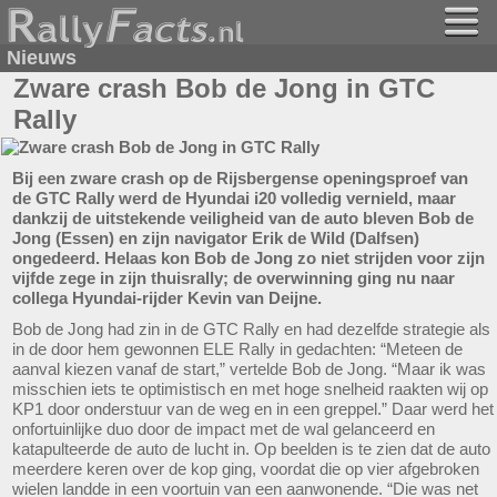
Nieuws
Zware crash Bob de Jong in GTC
Rally
Bij een zware crash op de Rijsbergense openingsproef van
de GTC Rally werd de Hyundai i20 volledig vernield, maar
dankzij de uitstekende veiligheid van de auto bleven Bob de
Jong (Essen) en zijn navigator Erik de Wild (Dalfsen)
ongedeerd. Helaas kon Bob de Jong zo niet strijden voor zijn
vijfde zege in zijn thuisrally; de overwinning ging nu naar
collega Hyundai-rijder Kevin van Deijne.
Bob de Jong had zin in de GTC Rally en had dezelfde strategie als
in de door hem gewonnen ELE Rally in gedachten: “Meteen de
aanval kiezen vanaf de start,” vertelde Bob de Jong. “Maar ik was
misschien iets te optimistisch en met hoge snelheid raakten wij op
KP1 door onderstuur van de weg en in een greppel.” Daar werd het
onfortuinlijke duo door de impact met de wal gelanceerd en
katapulteerde de auto de lucht in. Op beelden is te zien dat de auto
meerdere keren over de kop ging, voordat die op vier afgebroken
wielen landde in een voortuin van een aanwonende. “Die was net