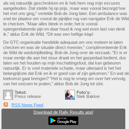
als wij natuurlijk geschrokken en ik heb hem nog mijn excuses
aangeboden. Dat stelde hij op prijs, maar was vooral bezorgd hoe
het met ons ging,” vertelde Bob de Jong later. Een ambulance was
snel ter plaatse om vooral de pijnlijke rug van navigator Erik de Wil
te checken. “Maar alles bleek in orde; het is vooral
spiergerelateerde pijn en daar houd ik nog wel even last van denk
ik,” aldus Erik de Wild. “Dit was een heftige klap!
De GTC-organisatie handelde adequaat om ons meteen te laten
checken en was de situatie direct meester,” complimenteerde Erik
de Wild de wedstrijdleiding. Bob de Jong over de oorzaak: “Er is er
maar eentje die aan het stuur draait en het gaspedaal bedient, dus
laten we het houden op mijn inschattingsfout, dat kan gebeuren
natuurlijk. Er is veel materiele schade, maar uiteraard is het het
belangrijkste dat Erik en ik er goed van af zijn gekomen.” En wat de
toekomst gaat brengen? “Het is nog te vroeg om over het vervolg
van het seizoen te praten,” aldus Bob de Jong tot slot.
Tekst:
Foto's:
Press release
Niek Bakker
RSS News Feed
Download de Rally Results app!