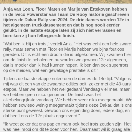
Anja van Loon, Floor Maten en Marije van Ettekoven hebben
in de Iveco Powerstar van Team De Rooy historie geschreven
tijdens de Dakar Rally van 2024. De drie dames worden 12e in
het algemeen truckklassement en dat is nog nooit eerder
gelukt. In de laatste etappe laten zij zich niet verrassen en
bereiken zij hun felbegeerde finish.
“Wat ben ik blij en trots,” vertelt Anja. “Het was echt een hele zware
rally, maar samen met Floor en Marije hebben we bijna foutloos
gereden. Dit is echt een droom die is uitgekomen. Wij kwamen hier
om de finish te behalen en nu worden we gewoon 12e algemeen,
dat is mooier dan ik had kunnen hopen. Ik ben dan ook supertrots
op die meiden, wat een geweldige prestatie is dit!”
Tijdens de laatste etappe noteerden de dames de 14e tijd. “Volgens
mij was dit een van de zwaarste edities ooit, zeker met die 48-uurs
etappe. Maar we hebben het wel gedaan! Vandaag viel mee, maar
we hebben geen risico genomen. De finish was het
allerbelangrijkste vandaag. We hebben weer niks meegemaakt. W
hebben sowieso weinig meegemaakt tijdens deze Dakar, dat is ons
sterke punt geweest. Gewoon ons eigen ding doen, iedere dag, en
dat heeft ons de 12e plaats opgeleverd.”
“Ik weet zeker dat ons pap en mam ook heel trots zouden zijn. Het
was heel mooi om dit te doen voor hen. Daarnaast wil ik graag alle