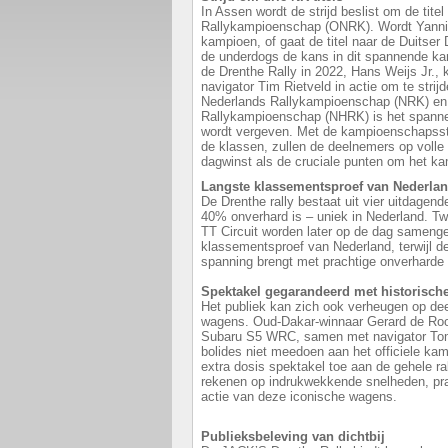
In Assen wordt de strijd beslist om de tite
Rallykampioenschap (ONRK). Wordt Yannic
kampioen, of gaat de titel naar de Duitser
de underdogs de kans in dit spannende k
de Drenthe Rally in 2022, Hans Weijs Jr
navigator Tim Rietveld in actie om te stri
Nederlands Rallykampioenschap (NRK) en 
Rallykampioenschap (NHRK) is het spannen
wordt vergeven. Met de kampioenschapsstrij
de klassen, zullen de deelnemers op volle
dagwinst als de cruciale punten om het k
Langste klassementsproef van Nederla
De Drenthe rally bestaat uit vier uitdage
40% onverhard is – uniek in Nederland. T
TT Circuit worden later op de dag samenge
klassementsproef van Nederland, terwijl d
spanning brengt met prachtige onverharde
Spektakel gegarandeerd met historisc
Het publiek kan zich ook verheugen op d
wagens. Oud-Dakar-winnaar Gerard de Rooij
Subaru S5 WRC, samen met navigator To
bolides niet meedoen aan het officiele k
extra dosis spektakel toe aan de gehele ral
rekenen op indrukwekkende snelheden, pra
actie van deze iconische wagens.
Publieksbeleving van dichtbij