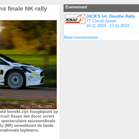
Evenement
s finale NK rally
JACK'S Int. Drenthe Rally
TT Circuit Assen
16-11-2024 - 17-11-2024
Meer evenementen ...
eld bereikt zijn hoogtepunt op
rcuit Assen het decor vormt
 spectaculaire seizoensfinale
y (NK) verwelkomt de beste
ernationale topteams.