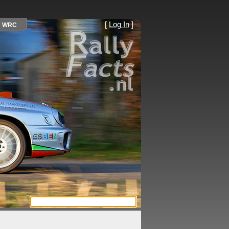
[
Log In
]