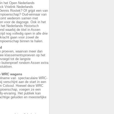
l in het Open Nederlands
k Vrielink Nederlands
 Dennis Rostek? Of grijpt een van
ampioenschap? Oud-winnaar van
., komt wederom samen met
jden voor de dagzege. Ook in het
het Nederlands Historisch
d waarbij de titel in Assen
d nog volledig open in alle drie
 kracht gaan voor zowel de
ampioenschap binnen te halen.
nd
nde proeven, waarvan meer dan
wee klassementsproeven op het
voegd tot de langste
e buitenproef rondom Assen extra
 stukken.
he WRC wagens
eelname van spectaculaire WRC-
 verschijnt aan de start in een
m Colsoul. Hoewel deze WRC
ampioenschap, voegen ze een
ly-ervaring. Het publiek kan
chtige geluiden en meesterlijke