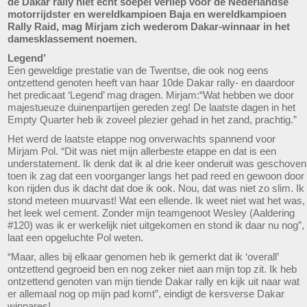
de Dakar rally niet echt soepel verliep voor de Nederlandse
motorrijdster en wereldkampioen Baja en wereldkampioen
Rally Raid, mag Mirjam zich wederom Dakar-winnaar in het
damesklassement noemen.
Legend’
Een geweldige prestatie van de Twentse, die ook nog eens
ontzettend genoten heeft van haar 10de Dakar rally- en daardoor
het predicaat ‘Legend’ mag dragen. Mirjam:“Wat hebben we door
majestueuze duinenpartijen gereden zeg! De laatste dagen in het
Empty Quarter heb ik zoveel plezier gehad in het zand, prachtig.”
Het werd de laatste etappe nog onverwachts spannend voor
Mirjam Pol. “Dit was niet mijn allerbeste etappe en dat is een
understatement. Ik denk dat ik al drie keer onderuit was geschoven
toen ik zag dat een voorganger langs het pad reed en gewoon door
kon rijden dus ik dacht dat doe ik ook. Nou, dat was niet zo slim. Ik
stond meteen muurvast! Wat een ellende. Ik weet niet wat het was,
het leek wel cement. Zonder mijn teamgenoot Wesley (Aaldering
#120) was ik er werkelijk niet uitgekomen en stond ik daar nu nog”,
laat een opgeluchte Pol weten.
“Maar, alles bij elkaar genomen heb ik gemerkt dat ik ‘overall’
ontzettend gegroeid ben en nog zeker niet aan mijn top zit. Ik heb
ontzettend genoten van mijn tiende Dakar rally en kijk uit naar wat
er allemaal nog op mijn pad komt”, eindigt de kersverse Dakar
winnares!