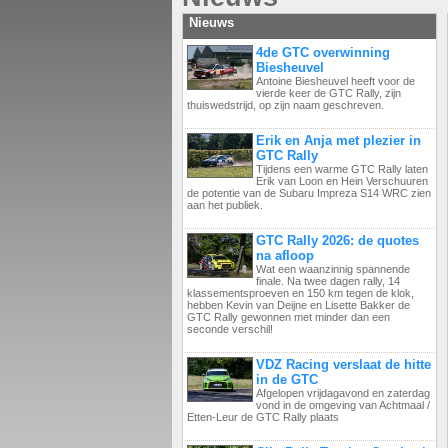
Nieuws
4de GTC overwinning
Biesheuvel
Antoine Biesheuvel heeft voor de
vierde keer de GTC Rally, zijn
thuiswedstrijd, op zijn naam geschreven.
Erik en Anja met plezier in
GTC Rally
Tijdens een warme GTC Rally laten
Erik van Loon en Hein Verschuuren
de potentie van de Subaru Impreza S14 WRC zien
aan het publiek.
GTC Rally 2026: de quotes
na afloop
Wat een waanzinnig spannende
finale. Na twee dagen rally, 14
klassementsproeven en 150 km tegen de klok,
hebben Kevin van Deijne en Lisette Bakker de
GTC Rally gewonnen met minder dan een
seconde verschil!
VDZ Racing verslaat de hitte
in de GTC
Afgelopen vrijdagavond en zaterdag
vond in de omgeving van Achtmaal /
Etten-Leur de GTC Rally plaats