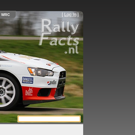
[
Log In
]