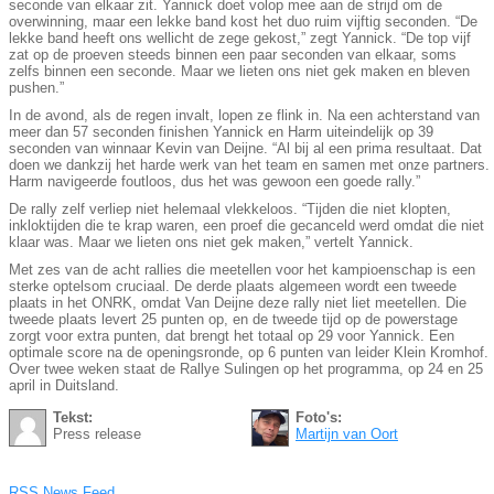
seconde van elkaar zit. Yannick doet volop mee aan de strijd om de
overwinning, maar een lekke band kost het duo ruim vijftig seconden. “De
lekke band heeft ons wellicht de zege gekost,” zegt Yannick. “De top vijf
zat op de proeven steeds binnen een paar seconden van elkaar, soms
zelfs binnen een seconde. Maar we lieten ons niet gek maken en bleven
pushen.”
In de avond, als de regen invalt, lopen ze flink in. Na een achterstand van
meer dan 57 seconden finishen Yannick en Harm uiteindelijk op 39
seconden van winnaar Kevin van Deijne. “Al bij al een prima resultaat. Dat
doen we dankzij het harde werk van het team en samen met onze partners.
Harm navigeerde foutloos, dus het was gewoon een goede rally.”
De rally zelf verliep niet helemaal vlekkeloos. “Tijden die niet klopten,
inkloktijden die te krap waren, een proef die gecanceld werd omdat die niet
klaar was. Maar we lieten ons niet gek maken,” vertelt Yannick.
Met zes van de acht rallies die meetellen voor het kampioenschap is een
sterke optelsom cruciaal. De derde plaats algemeen wordt een tweede
plaats in het ONRK, omdat Van Deijne deze rally niet liet meetellen. Die
tweede plaats levert 25 punten op, en de tweede tijd op de powerstage
zorgt voor extra punten, dat brengt het totaal op 29 voor Yannick. Een
optimale score na de openingsronde, op 6 punten van leider Klein Kromhof.
Over twee weken staat de Rallye Sulingen op het programma, op 24 en 25
april in Duitsland.
Tekst:
Foto's:
Press release
Martijn van Oort
RSS News Feed