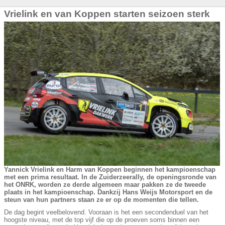
Vrielink en van Koppen starten seizoen sterk
Yannick Vrielink en Harm van Koppen beginnen het kampioenschap
met een prima resultaat. In de Zuiderzeerally, de openingsronde van
het ONRK, worden ze derde algemeen maar pakken ze de tweede
plaats in het kampioenschap. Dankzij Hans Weijs Motorsport en de
steun van hun partners staan ze er op de momenten die tellen.
De dag begint veelbelovend. Vooraan is het een secondenduel van het
hoogste niveau, met de top vijf die op de proeven soms binnen een