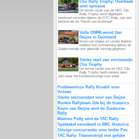
Clio Rally Trophy: Overbeek
wint opnieuw
De derde ronde van de HEC Clio
Rally Trophy werd afgelopen
weekend verreden tijdens de GTC Rally, ook wel
bekend als de “Nacht van Achtmaal”
Volle ONRK-winst Van
Deijne in Duitsland
Kevin van Deijne en Lisette Bakker
hebben hun overwinning tijdens de
Zuiderzeerally een glansrijk vervolg gegeven.
Sterke start van vernieuwde
Clio Trophy
De eerste ronde van de HEC Clio
Rally Trophy heeft meteen laten
zien waar het kampioenschap voor staat
Probleemloze Rally Kroatië voor
Vossen
Sterke seizoenstart voor van Deijne
Rookie Rallyteam 2de bij de historics
Kevin van Deijne wint de Zuiderzee
Rally
Maxime Potty wint de TAC Rally
Spektakel verzekerd in BRC Historics
Stevige concurrentie voor leider Pex
TAC Rally: Titanenstrijd met gelijke