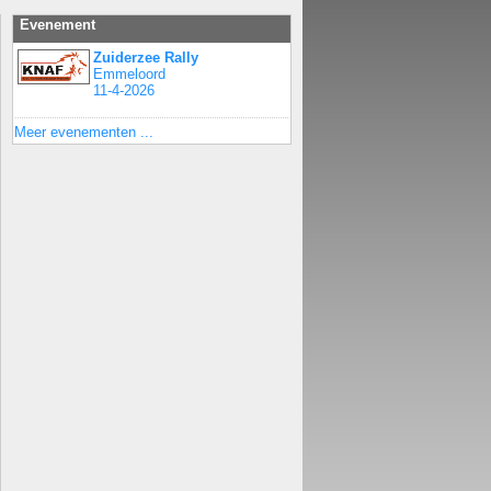
Evenement
Zuiderzee Rally
Emmeloord
11-4-2026
Meer evenementen ...