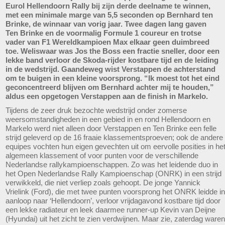
Eurol Hellendoorn Rally bij zijn derde deelname te winnen,
met een minimale marge van 5,5 seconden op Bernhard ten
Brinke, de winnaar van vorig jaar. Twee dagen lang gaven
Ten Brinke en de voormalig Formule 1 coureur en trotse
vader van F1 Wereldkampioen Max elkaar geen duimbreed
toe. Weliswaar was Jos the Boss een fractie sneller, door een
lekke band verloor de Skoda-rijder kostbare tijd en de leiding
in de wedstrijd. Gaandeweg wist Verstappen de achterstand
om te buigen in een kleine voorsprong. “Ik moest tot het eind
geconcentreerd blijven om Bernhard achter mij te houden,”
aldus een opgetogen Verstappen aan de finish in Markelo.
Tijdens de zeer druk bezochte wedstrijd onder zomerse
weersomstandigheden in een gebied in en rond Hellendoorn en
Markelo werd niet alleen door Verstappen en Ten Brinke een felle
strijd geleverd op de 16 fraaie klassementsproeven; ook de andere
equipes vochten hun eigen gevechten uit om eervolle posities in he
algemeen klassement of voor punten voor de verschillende
Nederlandse rallykampioenschappen. Zo was het leidende duo in
het Open Nederlandse Rally Kampioenschap (ONRK) in een strijd
verwikkeld, die niet verliep zoals gehoopt. De jonge Yannick
Vrielink (Ford), die met twee punten voorsprong het ONRK leidde in
aanloop naar ‘Hellendoorn’, verloor vrijdagavond kostbare tijd door
een lekke radiateur en leek daarmee runner-up Kevin van Deijne
(Hyundai) uit het zicht te zien verdwijnen. Maar zie, zaterdag waren