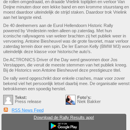
de rollen omgedraaid, en draaide Vrielink toptijden en verloor Van
Deijne minuten door een lekke band en een kromme stuurstang en
moest daardoor uiteindelijk de strijd staken. Daardoor trok Vrielink
aan het langste eind.
De 40 deelnemers aan de Eurol Hellendoorn Historic Rally
powered by Vredestein reden alleen op zaterdag. Met hun
iconische rallywagens van weleer brachten zij het publiek weer in
vervoering. Antoine Biesheuvel was de grote favoriet, maar verloor
zaterdag terrein door een spin. De Ier Eamon Kelly (BMW M3) won
uiteindelijk deze klasse voor historische auto’s.
De ACTRONICS Driver of the Day werd gewonnen door Jos
Verstappen, die veruit de meeste stemmen van het publiek kreeg.
Bij de Historics won Antoine Biesheuvel deze prestigieuze titel.
De rally werd opgeschrikt door enkele crashes, maar voor zover
bekend viel het persoonlijk letsel daarbij mee. De organisatie wenst
betrokkenen een spoedig herstel.
Tekst:
Foto's:
Press release
Niek Bakker
RSS News Feed
Download de Rally Results app!