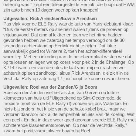
oefening was,” zegt een teleurgestelde Eertink, die hoopt dat HWM
zijn auto binnen 10 dagen weer op kan knappen!
Uitgevallen: Rick Arendsen/Edwin Arendsen
Pas vlak voor de ELE Rally was de auto van Yaris-debutant klaar:
“Dus de eerste meters op snelheid waren tijdens de proeven op
vrijdagavond. Dat ging al lekker en toen we het ritme hadden
gevonden hebben we zaterdag het tempo verhoogd om de 30
seconden achterstand op Eertink dicht te rijden. Dat lukte
aanvankelijk goed tot Wintelre 2, toen het achter-differentieel
warmliep. Met een inkorting van de beschermplaat wisten we dat
op te lossen en lagen we op koers voor plek 2 in de Challenge. Op
KP14 kwam een van de notes te laat voor mij en crashten we
achteruit op een zandhoop,” aldus Rick Arendsen, die zich in de
Vechtdal Rally op zaterdag 17 juni hoopt te kunnen revancheren.
Uitgevallen: Roel van der Zanden/Gijs Boom
Roel van der Zanden viel net als Jan van Gerven op luttele
kilometers van huis uit! “Uitgerekend op Sint-Oedenrode, de
mooiste proef van de ELE Rally (!) vonden wij ons Waterloo. En
niets bijzonders: het klipje van de schakelkabel brak, maar we
verloren daarvoor ook al de lampenbak en iets van de koeling. Wat
een pech. En dat in deze weer goed georganiseerde ELE Rally met
schitterende klassementsproeven. Op naar de Vechtdal Rally,”
kwam het positivisme alweer boven bij Roel.