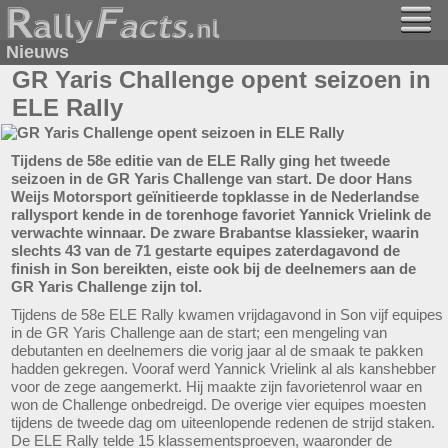
Nieuws
GR Yaris Challenge opent seizoen in
ELE Rally
Tijdens de 58e editie van de ELE Rally ging het tweede
seizoen in de GR Yaris Challenge van start. De door Hans
Weijs Motorsport geïnitieerde topklasse in de Nederlandse
rallysport kende in de torenhoge favoriet Yannick Vrielink de
verwachte winnaar. De zware Brabantse klassieker, waarin
slechts 43 van de 71 gestarte equipes zaterdagavond de
finish in Son bereikten, eiste ook bij de deelnemers aan de
GR Yaris Challenge zijn tol.
Tijdens de 58e ELE Rally kwamen vrijdagavond in Son vijf equipes
in de GR Yaris Challenge aan de start; een mengeling van
debutanten en deelnemers die vorig jaar al de smaak te pakken
hadden gekregen. Vooraf werd Yannick Vrielink al als kanshebber
voor de zege aangemerkt. Hij maakte zijn favorietenrol waar en
won de Challenge onbedreigd. De overige vier equipes moesten
tijdens de tweede dag om uiteenlopende redenen de strijd staken.
De ELE Rally telde 15 klassementsproeven, waaronder de