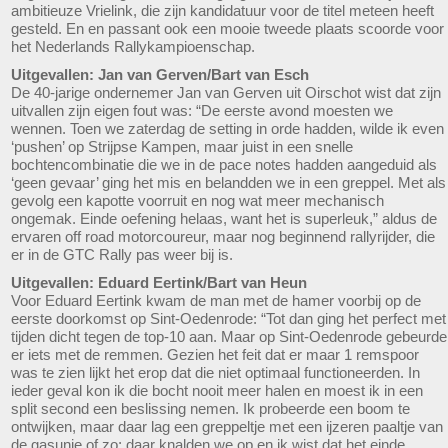
ambitieuze Vrielink, die zijn kandidatuur voor de titel meteen heeft
gesteld. En en passant ook een mooie tweede plaats scoorde voor
het Nederlands Rallykampioenschap.
Uitgevallen: Jan van Gerven/Bart van Esch
De 40-jarige ondernemer Jan van Gerven uit Oirschot wist dat zijn
uitvallen zijn eigen fout was: “De eerste avond moesten we
wennen. Toen we zaterdag de setting in orde hadden, wilde ik even
‘pushen’ op Strijpse Kampen, maar juist in een snelle
bochtencombinatie die we in de pace notes hadden aangeduid als
‘geen gevaar’ ging het mis en belandden we in een greppel. Met als
gevolg een kapotte voorruit en nog wat meer mechanisch
ongemak. Einde oefening helaas, want het is superleuk,” aldus de
ervaren off road motorcoureur, maar nog beginnend rallyrijder, die
er in de GTC Rally pas weer bij is.
Uitgevallen: Eduard Eertink/Bart van Heun
Voor Eduard Eertink kwam de man met de hamer voorbij op de
eerste doorkomst op Sint-Oedenrode: “Tot dan ging het perfect met
tijden dicht tegen de top-10 aan. Maar op Sint-Oedenrode gebeurde
er iets met de remmen. Gezien het feit dat er maar 1 remspoor
was te zien lijkt het erop dat die niet optimaal functioneerden. In
ieder geval kon ik die bocht nooit meer halen en moest ik in een
split second een beslissing nemen. Ik probeerde een boom te
ontwijken, maar daar lag een greppeltje met een ijzeren paaltje van
de gasunie of zo; daar knalden we op en ik wist dat het einde