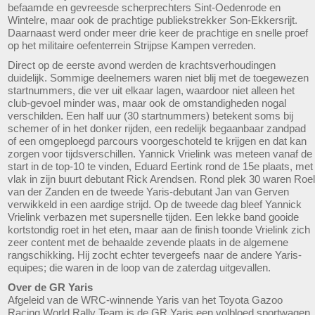
befaamde en gevreesde scherprechters Sint-Oedenrode en
Wintelre, maar ook de prachtige publiekstrekker Son-Ekkersrijt.
Daarnaast werd onder meer drie keer de prachtige en snelle proef
op het militaire oefenterrein Strijpse Kampen verreden.
Direct op de eerste avond werden de krachtsverhoudingen
duidelijk. Sommige deelnemers waren niet blij met de toegewezen
startnummers, die ver uit elkaar lagen, waardoor niet alleen het
club-gevoel minder was, maar ook de omstandigheden nogal
verschilden. Een half uur (30 startnummers) betekent soms bij
schemer of in het donker rijden, een redelijk begaanbaar zandpad
of een omgeploegd parcours voorgeschoteld te krijgen en dat kan
zorgen voor tijdsverschillen. Yannick Vrielink was meteen vanaf de
start in de top-10 te vinden, Eduard Eertink rond de 15e plaats, met
vlak in zijn buurt debutant Rick Arendsen. Rond plek 30 waren Roel
van der Zanden en de tweede Yaris-debutant Jan van Gerven
verwikkeld in een aardige strijd. Op de tweede dag bleef Yannick
Vrielink verbazen met supersnelle tijden. Een lekke band gooide
kortstondig roet in het eten, maar aan de finish toonde Vrielink zich
zeer content met de behaalde zevende plaats in de algemene
rangschikking. Hij zocht echter tevergeefs naar de andere Yaris-
equipes; die waren in de loop van de zaterdag uitgevallen.
Over de GR Yaris
Afgeleid van de WRC-winnende Yaris van het Toyota Gazoo
Racing World Rally Team is de GR Yaris een volbloed sportwagen.