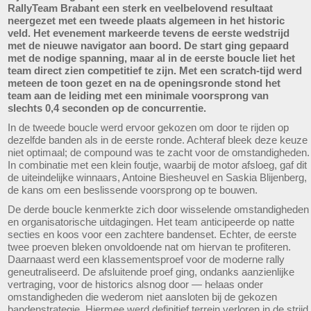
RallyTeam Brabant een sterk en veelbelovend resultaat
neergezet met een tweede plaats algemeen in het historic
veld. Het evenement markeerde tevens de eerste wedstrijd
met de nieuwe navigator aan boord. De start ging gepaard
met de nodige spanning, maar al in de eerste boucle liet het
team direct zien competitief te zijn. Met een scratch-tijd werd
meteen de toon gezet en na de openingsronde stond het
team aan de leiding met een minimale voorsprong van
slechts 0,4 seconden op de concurrentie.
In de tweede boucle werd ervoor gekozen om door te rijden op
dezelfde banden als in de eerste ronde. Achteraf bleek deze keuze
niet optimaal; de compound was te zacht voor de omstandigheden.
In combinatie met een klein foutje, waarbij de motor afsloeg, gaf dit
de uiteindelijke winnaars, Antoine Biesheuvel en Saskia Blijenberg,
de kans om een beslissende voorsprong op te bouwen.
De derde boucle kenmerkte zich door wisselende omstandigheden
en organisatorische uitdagingen. Het team anticipeerde op natte
secties en koos voor een zachtere bandenset. Echter, de eerste
twee proeven bleken onvoldoende nat om hiervan te profiteren.
Daarnaast werd een klassementsproef voor de moderne rally
geneutraliseerd. De afsluitende proef ging, ondanks aanzienlijke
vertraging, voor de historics alsnog door — helaas onder
omstandigheden die wederom niet aansloten bij de gekozen
bandenstrategie. Hiermee werd definitief terrein verloren in de strijd