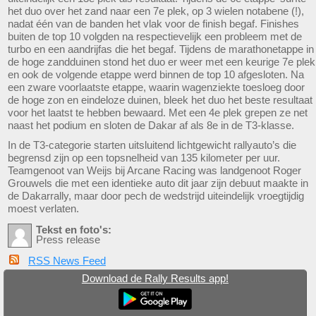
het duo over het zand naar een 7e plek, op 3 wielen notabene (!),
nadat één van de banden het vlak voor de finish begaf. Finishes
buiten de top 10 volgden na respectievelijk een probleem met de
turbo en een aandrijfas die het begaf. Tijdens de marathonetappe in
de hoge zandduinen stond het duo er weer met een keurige 7e plek
en ook de volgende etappe werd binnen de top 10 afgesloten. Na
een zware voorlaatste etappe, waarin wagenziekte toesloeg door
de hoge zon en eindeloze duinen, bleek het duo het beste resultaat
voor het laatst te hebben bewaard. Met een 4e plek grepen ze net
naast het podium en sloten de Dakar af als 8e in de T3-klasse.
In de T3-categorie starten uitsluitend lichtgewicht rallyauto’s die
begrensd zijn op een topsnelheid van 135 kilometer per uur.
Teamgenoot van Weijs bij Arcane Racing was landgenoot Roger
Grouwels die met een identieke auto dit jaar zijn debuut maakte in
de Dakarrally, maar door pech de wedstrijd uiteindelijk vroegtijdig
moest verlaten.
Tekst en foto's:
Press release
RSS News Feed
Download de Rally Results app!