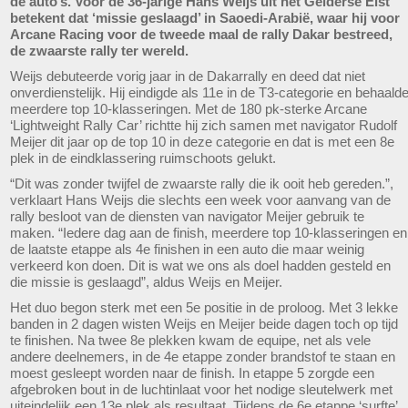
de auto’s. Voor de 36-jarige Hans Weijs uit het Gelderse Elst
betekent dat ‘missie geslaagd’ in Saoedi-Arabië, waar hij voor
Arcane Racing voor de tweede maal de rally Dakar bestreed,
de zwaarste rally ter wereld.
Weijs debuteerde vorig jaar in de Dakarrally en deed dat niet
onverdienstelijk. Hij eindigde als 11e in de T3-categorie en behaald
meerdere top 10-klasseringen. Met de 180 pk-sterke Arcane
‘Lightweight Rally Car’ richtte hij zich samen met navigator Rudolf
Meijer dit jaar op de top 10 in deze categorie en dat is met een 8e
plek in de eindklassering ruimschoots gelukt.
“Dit was zonder twijfel de zwaarste rally die ik ooit heb gereden.”,
verklaart Hans Weijs die slechts een week voor aanvang van de
rally besloot van de diensten van navigator Meijer gebruik te
maken. “Iedere dag aan de finish, meerdere top 10-klasseringen en
de laatste etappe als 4e finishen in een auto die maar weinig
verkeerd kon doen. Dit is wat we ons als doel hadden gesteld en
die missie is geslaagd”, aldus Weijs en Meijer.
Het duo begon sterk met een 5e positie in de proloog. Met 3 lekke
banden in 2 dagen wisten Weijs en Meijer beide dagen toch op tijd
te finishen. Na twee 8e plekken kwam de equipe, net als vele
andere deelnemers, in de 4e etappe zonder brandstof te staan en
moest gesleept worden naar de finish. In etappe 5 zorgde een
afgebroken bout in de luchtinlaat voor het nodige sleutelwerk met
uiteindelijk een 13e plek als resultaat. Tijdens de 6e etappe ‘surfte’