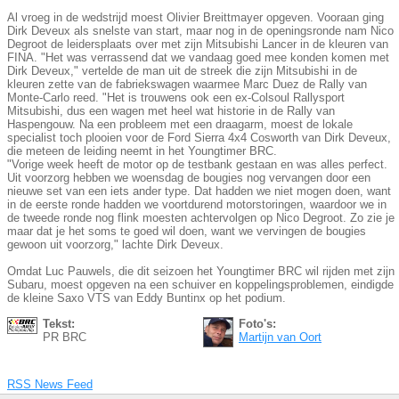
Al vroeg in de wedstrijd moest Olivier Breittmayer opgeven. Vooraan ging
Dirk Deveux als snelste van start, maar nog in de openingsronde nam Nico
Degroot de leidersplaats over met zijn Mitsubishi Lancer in de kleuren van
FINA. "Het was verrassend dat we vandaag goed mee konden komen met
Dirk Deveux," vertelde de man uit de streek die zijn Mitsubishi in de
kleuren zette van de fabriekswagen waarmee Marc Duez de Rally van
Monte-Carlo reed. "Het is trouwens ook een ex-Colsoul Rallysport
Mitsubishi, dus een wagen met heel wat historie in de Rally van
Haspengouw. Na een probleem met een draagarm, moest de lokale
specialist toch plooien voor de Ford Sierra 4x4 Cosworth van Dirk Deveux,
die meteen de leiding neemt in het Youngtimer BRC.
"Vorige week heeft de motor op de testbank gestaan en was alles perfect.
Uit voorzorg hebben we woensdag de bougies nog vervangen door een
nieuwe set van een iets ander type. Dat hadden we niet mogen doen, want
in de eerste ronde hadden we voortdurend motorstoringen, waardoor we in
de tweede ronde nog flink moesten achtervolgen op Nico Degroot. Zo zie je
maar dat je het soms te goed wil doen, want we vervingen de bougies
gewoon uit voorzorg," lachte Dirk Deveux.
Omdat Luc Pauwels, die dit seizoen het Youngtimer BRC wil rijden met zijn
Subaru, moest opgeven na een schuiver en koppelingsproblemen, eindigde
de kleine Saxo VTS van Eddy Buntinx op het podium.
Tekst:
Foto's:
PR BRC
Martijn van Oort
RSS News Feed