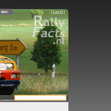
[
Log In
]