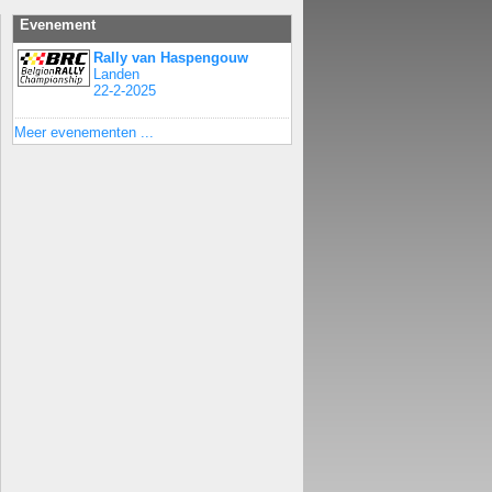
Evenement
Rally van Haspengouw
Landen
22-2-2025
Meer evenementen ...