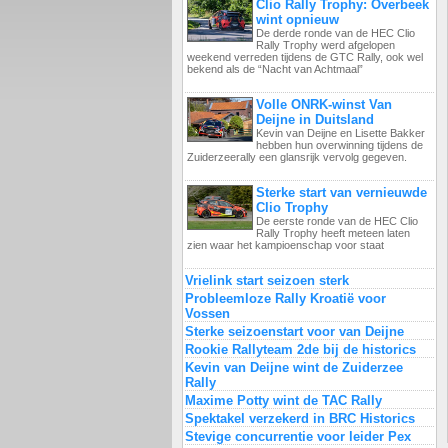
Clio Rally Trophy: Overbeek
wint opnieuw
De derde ronde van de HEC Clio
Rally Trophy werd afgelopen
weekend verreden tijdens de GTC Rally, ook wel
bekend als de “Nacht van Achtmaal”
Volle ONRK-winst Van
Deijne in Duitsland
Kevin van Deijne en Lisette Bakker
hebben hun overwinning tijdens de
Zuiderzeerally een glansrijk vervolg gegeven.
Sterke start van vernieuwde
Clio Trophy
De eerste ronde van de HEC Clio
Rally Trophy heeft meteen laten
zien waar het kampioenschap voor staat
Vrielink start seizoen sterk
Probleemloze Rally Kroatië voor
Vossen
Sterke seizoenstart voor van Deijne
Rookie Rallyteam 2de bij de historics
Kevin van Deijne wint de Zuiderzee
Rally
Maxime Potty wint de TAC Rally
Spektakel verzekerd in BRC Historics
Stevige concurrentie voor leider Pex