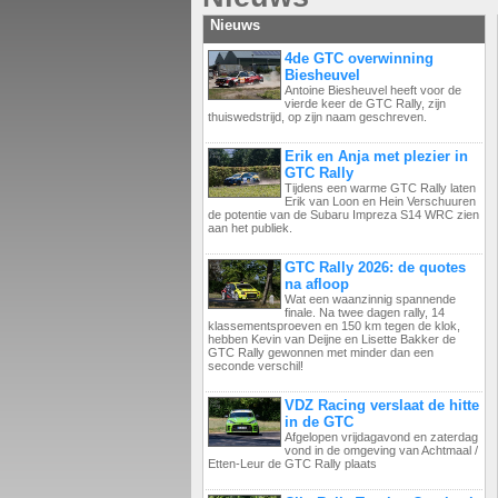
Nieuws
4de GTC overwinning
Biesheuvel
Antoine Biesheuvel heeft voor de
vierde keer de GTC Rally, zijn
thuiswedstrijd, op zijn naam geschreven.
Erik en Anja met plezier in
GTC Rally
Tijdens een warme GTC Rally laten
Erik van Loon en Hein Verschuuren
de potentie van de Subaru Impreza S14 WRC zien
aan het publiek.
GTC Rally 2026: de quotes
na afloop
Wat een waanzinnig spannende
finale. Na twee dagen rally, 14
klassementsproeven en 150 km tegen de klok,
hebben Kevin van Deijne en Lisette Bakker de
GTC Rally gewonnen met minder dan een
seconde verschil!
VDZ Racing verslaat de hitte
in de GTC
Afgelopen vrijdagavond en zaterdag
vond in de omgeving van Achtmaal /
Etten-Leur de GTC Rally plaats