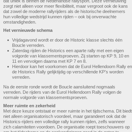
dat uniek is binnen de Nederlandse rallysport. Deze vernieuwing
zorgt niet alleen voor meer flexibiliteit, maar vergroot ook de kans
dat zowel de moderne rallyrijders als de historische deelnemers
hun volledige wedstrijd kunnen rijden – ook bij onverwachte
omstandigheden.
Het vernieuwde schema
Vrijdagavond wordt er door de Historic klasse slechts één
Boucle verreden.
Zaterdag rijden de Historics een aparte rally met een eigen
volgorde van klassementsproeven. Zij starten op KP 9, 10 en
11 en vervolgen daarna met KP 7 en 8.
Hierdoor kan het voorkomen dat de Eurol Hellendoorn Rally en
de Historics Rally gelijktijdig op verschillende KP’s worden
verreden.
Na de eerste ronde wordt de Boucle aansluitend nogmaals
verreden. De rijders van de Eurol Hellendoorn Rally volgen de
normale volgorde van klassementsproeven.
Meer ruimte en zekerheid
Met deze keuze ontstaat er meer ruimte in het tijdschema. Dit biedt
niet alleen organisatorisch voordeel, maar garandeert ook dat de
Historics-rijders een volledige rally kunnen rijden, zelfs wanneer
zich calamiteiten voordoen. De organisatie roept toeschouwers op