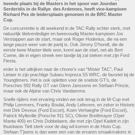
tweede plaats bij de Masters in het spoor van Jourdan
Serderidis in de Rallye des Ardennes, heeft vice-kampioen
Richard Pex de leidersplaats genomen in de BRC Master
Cup.
De concurrentie is dit weekend in de TAC Rally echter sterk, met
natuurlijk titelverdediger en tweevoudig Master-kampioen Jos
Verstappen aan de start, maar ook Roger Hodenius, die na een
lange pauze weer van de partij is. Ook Jimmy D’hondt, die de
eerste twee Master-titels won, komt aan de start, net als Bert
Coene, die in eigen streek een tandje bij zal steken met zijn Ford
Fiesta.
erder is het uitkijken naar de chrono’s van “Mister TAC”, Paul
Lietaer in zijn prachtige Subaru Impreza S5 WRC, de favoriet bij de
Youngtimers. Het is ook opletten voor de snelste GT’s, de
Porsches 992 Rally GT van Glenn Janssens en Stefaan Prinzie,
maar ook de Alpine van Chris Vandamme.
Snelle rijders met ervaring vinden we ook terug in de M-Cup met
Philip Lommers, Franky Boulat, Andy Lefevere, en zeker in Historic
met Dirk Deveux (Ford Escort), Koen Verhaeghe (Ford Escort),
Patrick Mylleville (Porsche 911 SC), Olivier Breittmayer (Opel
Manta 400) en Chris Dobbelaere, die met zijn Opel Kadett in zijn
thuisbasis Tielt sterk voor de dag wil komen in de Histo Cup.
Stefaan T’joens is dan weer een van de ervaren smaakmakers in