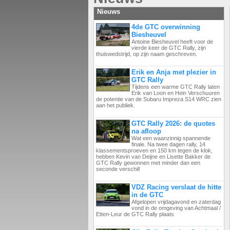
Nieuws
4de GTC overwinning
Biesheuvel
Antoine Biesheuvel heeft voor de
vierde keer de GTC Rally, zijn
thuiswedstrijd, op zijn naam geschreven.
Erik en Anja met plezier in
GTC Rally
Tijdens een warme GTC Rally laten
Erik van Loon en Hein Verschuuren
de potentie van de Subaru Impreza S14 WRC zien
aan het publiek.
GTC Rally 2026: de quotes
na afloop
Wat een waanzinnig spannende
finale. Na twee dagen rally, 14
klassementsproeven en 150 km tegen de klok,
hebben Kevin van Deijne en Lisette Bakker de
GTC Rally gewonnen met minder dan een
seconde verschil!
VDZ Racing verslaat de hitte
in de GTC
Afgelopen vrijdagavond en zaterdag
vond in de omgeving van Achtmaal /
Etten-Leur de GTC Rally plaats