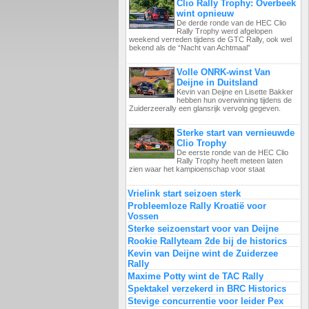
Clio Rally Trophy: Overbeek
wint opnieuw
De derde ronde van de HEC Clio
Rally Trophy werd afgelopen
weekend verreden tijdens de GTC Rally, ook wel
bekend als de “Nacht van Achtmaal”
Volle ONRK-winst Van
Deijne in Duitsland
Kevin van Deijne en Lisette Bakker
hebben hun overwinning tijdens de
Zuiderzeerally een glansrijk vervolg gegeven.
Sterke start van vernieuwde
Clio Trophy
De eerste ronde van de HEC Clio
Rally Trophy heeft meteen laten
zien waar het kampioenschap voor staat
Vrielink start seizoen sterk
Probleemloze Rally Kroatië voor
Vossen
Sterke seizoenstart voor van Deijne
Rookie Rallyteam 2de bij de historics
Kevin van Deijne wint de Zuiderzee
Rally
Maxime Potty wint de TAC Rally
Spektakel verzekerd in BRC Historics
Stevige concurrentie voor leider Pex