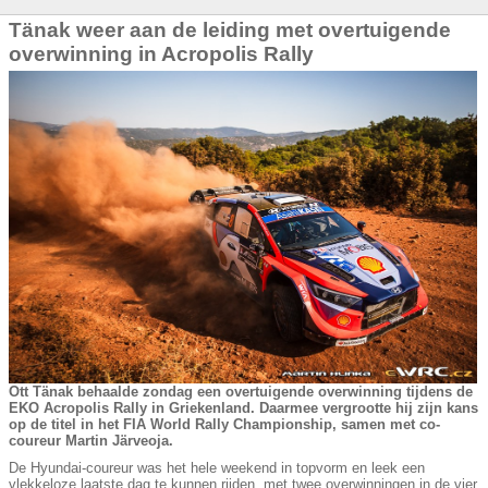
Tänak weer aan de leiding met overtuigende
overwinning in Acropolis Rally
Ott Tänak behaalde zondag een overtuigende overwinning tijdens de
EKO Acropolis Rally in Griekenland. Daarmee vergrootte hij zijn kans
op de titel in het FIA World Rally Championship, samen met co-
coureur Martin Järveoja.
De Hyundai-coureur was het hele weekend in topvorm en leek een
vlekkeloze laatste dag te kunnen rijden, met twee overwinningen in de vier