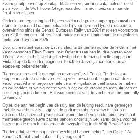
zware grindproeven op zondag. Maar een versnellingsbakprobleem deed
zich voor in de Wolf Power Stage, waardoor Tänak moeizaam naar de
finish kon glippen.
Ondanks de tegenslag had hij een voldoende grote marge opgebouwd om
stand te houden. Daarmee behaalde hij voor hem en Hyundai de eerste
overwinning sinds de Central European Rally van 2024 met een voorsprong
van 32,8 seconden. Dit resultaat maakte ook een einde aan de ongeslagen
reeks van Toyota in 2025.
Door dit resultaat staat de Est nu slechts 12 punten achter de leider in het
kampioenschap Elfyn Evans, met Ogier tussen hen in, drie punten voor
Tänak. Met zijn thuiswedstrijd in Estland en de razendsnelle etappes in
Finland op de kalender, beginnen Tänak en Järveoja aan een cruciale
etappe op bekend terrein.
"Ik maakte me eerlijk gezegd grote zorgen", zei Tänak. "In de laatste
etappe maakte de derde versnelling veel lawaai en ik begreep dat deze
kapot was. Al snel begon de hele versnellingsbak te veel lawaai te maken
en we hadden er weinig vertrouwen in dat we de etappe zouden uitrijden en
hier terug zouden komen. Het was absoluut veel te veel stress om een ​​rally
te winnen."
Ogier, die aan het begin van de rally aan de leiding reed, nam genoegen
met de tweede plaats – zijn vijfde podiumplaats in evenveel starts dit
seizoen. De achtvoudig wereldkampioen, die de volgende ronde overslaat,
monteerde gloednieuwe zachte banden onder zijn GR Yaris Rally1 voor de
laatste ronde en pakte daarmee de overwinning in de Wolf Power Stage.
"Ik denk dat we een supersterk weekend hebben gehad", zei Ogier. "We
konden Ott niet veel maken – hij vloog echt."