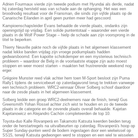
Adrien Fourmaux vierde zijn tweede podium met Hyundai als derde, nadat
hij zaterdag hersteld was van schade aan de ophanging. Het was een
broodnodig resultaat voor de Fransman, die sinds zijn vijfde plaats op de
Canarische Eilanden in april geen punten meer had gescoord.
Kampioenschapsleider Evans behaalde de vierde plaats, ondanks zijn
openingstijd op vrijdag. Een solide puntentotaal – waaronder een vierde
plaats in de Wolf Power Stage – hielp de schade aan zijn voorsprong in de
titel te beperken.
Thierry Neuville pakte noch de vijfde plaats in het algemeen klassement
nadat lekke banden vrijdag zijn vroege podiumplaats hadden
gedwarsboomd. Een kapotte schokdemper en een mysterieus technisch
probleem – waardoor de Belg in de voorlaatste etappe zijn auto moest
stoppen en weer moest starten – maakten het frustrerende weekend nog
erger.
Grégoire Munster reed vlak achter hem toen M-Sport besloot zijn Puma
Rally1 tijdens de servicebeurt op zaterdagavond terug te trekken vanwege
een technisch probleem. WRC2-winnaar Oliver Solberg schoof daardoor
naar de zesde plaats in het algemeen klassement.
Solberg leidde een groep WRC2-deelnemers naar de finish, terwijl Gus
Greensmith Yohan Rossel achter zich wist te houden en zo de tweede
plaats in de categorie en de zevende plaats overall behaalde. Kajetan
Kajetanowicz en Alejandro Cachón completeerden de top 10.
Toyota-duo Kalle Rovanperä en Takamoto Katsuta keerden beiden terug
onder de herstartregels na uitvalbeurten op zaterdag. Rovanperä's hoop op
Super Sunday-punten werd de bodem ingeslagen door een wielwissel op
SS15, terwijl Katsuta gedwongen werd te stoppen en een wiel te wisselen