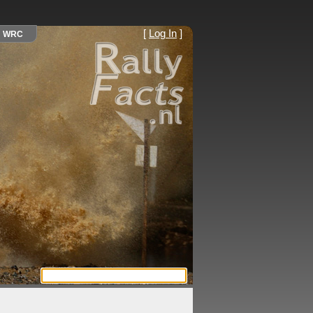
[
Log In
]