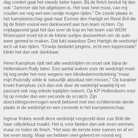
dag vordert gaat het steeds beter lopen. Bij de finish besluit hij dan
ook “Jammer dat het afgelopen is. Het was heel mooi, van mij
zouden we nog wel een rondje mogen rijden.” De zesde plaats in
het kampioenschap gaat naar Esmee den Hartigh en René Bril die
bij de finish vooral een dankwoord aan hun team richten. Op
vrijdagavond gaat het duo over de kop en het team van WDM
Motorsport moet tot in de kleine uurtjes doorwerken om de auto
weer gereed te maken. Dat lukt waardoor Den Hartigh de wedstrijd
toch uit kan rijden. “Onwijs bedankt jongens, echt een topprestatie”
klinkt het dan ook dankbaar.
Henri Kamphuis rijdt niet alle wedstrijden en moet ook bijna de
Hellendoorn Rally laten. Een aantal weken voor de wedstrijd moet
hij nog onder het mes wegens een blindedarmontsteking “maar
mijn thuisrally wilde ik natuurlijk absoluut niet missen.” Op karakter
knokt Kamphuis zich dan ook door de wedstrijd waarbij hij en
passant ook nog enkele toptijden noteert. Op KP Hellendoorn mist
hij op minder dan een seconde de scratch. Zijn
doorzettingsvermogen wordt beloond met een schitterende derde
plaats in de wedstrijd en een zevende in het kampioenschap.
Ingmar Kobes wordt deze wedstrijd vergezeld door zus Britt die
haar rallydebuut maakt. Het is voor beiden dan ook even wennen,
maar ze halen de finish. “Het was de eerste keer samen en af en
toe even lastig. Maar we hebben veel geleerd en vooral erg