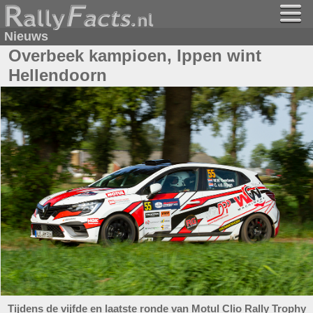
Nieuws
Overbeek kampioen, Ippen wint
Hellendoorn
Tijdens de vijfde en laatste ronde van Motul Clio Rally Trophy