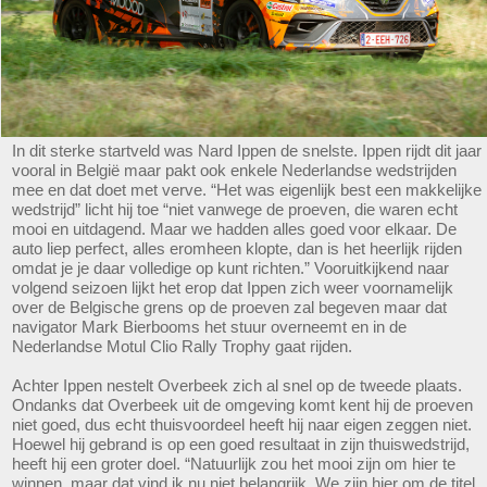
In dit sterke startveld was Nard Ippen de snelste. Ippen rijdt dit jaar
vooral in België maar pakt ook enkele Nederlandse wedstrijden
mee en dat doet met verve. “Het was eigenlijk best een makkelijke
wedstrijd” licht hij toe “niet vanwege de proeven, die waren echt
mooi en uitdagend. Maar we hadden alles goed voor elkaar. De
auto liep perfect, alles eromheen klopte, dan is het heerlijk rijden
omdat je je daar volledige op kunt richten.” Vooruitkijkend naar
volgend seizoen lijkt het erop dat Ippen zich weer voornamelijk
over de Belgische grens op de proeven zal begeven maar dat
navigator Mark Bierbooms het stuur overneemt en in de
Nederlandse Motul Clio Rally Trophy gaat rijden.
Achter Ippen nestelt Overbeek zich al snel op de tweede plaats.
Ondanks dat Overbeek uit de omgeving komt kent hij de proeven
niet goed, dus echt thuisvoordeel heeft hij naar eigen zeggen niet.
Hoewel hij gebrand is op een goed resultaat in zijn thuiswedstrijd,
heeft hij een groter doel. “Natuurlijk zou het mooi zijn om hier te
winnen, maar dat vind ik nu niet belangrijk. We zijn hier om de titel