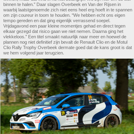
binnen te halen.” Daar slagen Overbeek en Van der Rijsen in
waarbij laatstgenoemde zich niet eens heel erg hoeft in te spannen
om zijn coureur in toom te houden. “We hebben echt ons eigen
tempo gereden en dat ging eigenlijk verrassend soepel.
Vrijdagavond een paar kleine momentjes gehad en direct tegen
elkaar gezegd dat risico gaan we niet nemen. Daarna ging het
vlekkeloos.” Een titel smaakt natuurlijk naar meer en hoewel de
plannen nog niet definitief zijn bevalt de Renault Clio en de Motul
Clio Rally Trophy Overbeek dermate goed dat de kans groot is dat
we hem volgend jaar terugzien.