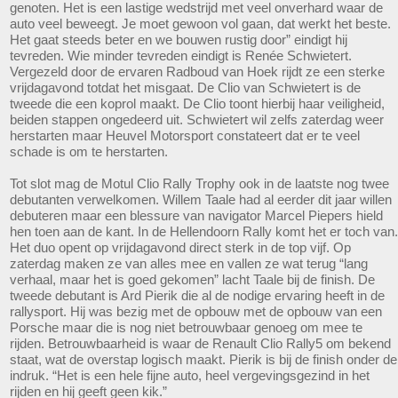
genoten. Het is een lastige wedstrijd met veel onverhard waar de
auto veel beweegt. Je moet gewoon vol gaan, dat werkt het beste.
Het gaat steeds beter en we bouwen rustig door” eindigt hij
tevreden. Wie minder tevreden eindigt is Renée Schwietert.
Vergezeld door de ervaren Radboud van Hoek rijdt ze een sterke
vrijdagavond totdat het misgaat. De Clio van Schwietert is de
tweede die een koprol maakt. De Clio toont hierbij haar veiligheid,
beiden stappen ongedeerd uit. Schwietert wil zelfs zaterdag weer
herstarten maar Heuvel Motorsport constateert dat er te veel
schade is om te herstarten.
Tot slot mag de Motul Clio Rally Trophy ook in de laatste nog twee
debutanten verwelkomen. Willem Taale had al eerder dit jaar willen
debuteren maar een blessure van navigator Marcel Piepers hield
hen toen aan de kant. In de Hellendoorn Rally komt het er toch van.
Het duo opent op vrijdagavond direct sterk in de top vijf. Op
zaterdag maken ze van alles mee en vallen ze wat terug “lang
verhaal, maar het is goed gekomen” lacht Taale bij de finish. De
tweede debutant is Ard Pierik die al de nodige ervaring heeft in de
rallysport. Hij was bezig met de opbouw met de opbouw van een
Porsche maar die is nog niet betrouwbaar genoeg om mee te
rijden. Betrouwbaarheid is waar de Renault Clio Rally5 om bekend
staat, wat de overstap logisch maakt. Pierik is bij de finish onder de
indruk. “Het is een hele fijne auto, heel vergevingsgezind in het
rijden en hij geeft geen kik.”