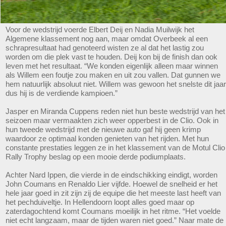
Voor de wedstrijd voerde Elbert Deij en Nadia Muilwijk het
Algemene klassement nog aan, maar omdat Overbeek al een
schrapresultaat had genoteerd wisten ze al dat het lastig zou
worden om die plek vast te houden. Deij kon bij de finish dan ook
leven met het resultaat. “We konden eigenlijk alleen maar winnen
als Willem een foutje zou maken en uit zou vallen. Dat gunnen we
hem natuurlijk absoluut niet. Willem was gewoon het snelste dit jaar
dus hij is de verdiende kampioen.”
Jasper en Miranda Cuppens reden niet hun beste wedstrijd van het
seizoen maar vermaakten zich weer opperbest in de Clio. Ook in
hun tweede wedstrijd met de nieuwe auto gaf hij geen krimp
waardoor ze optimaal konden genieten van het rijden. Met hun
constante prestaties leggen ze in het klassement van de Motul Clio
Rally Trophy beslag op een mooie derde podiumplaats.
Achter Nard Ippen, die vierde in de eindschikking eindigt, worden
John Coumans en Renaldo Lier vijfde. Hoewel de snelheid er het
hele jaar goed in zit zijn zij de equipe die het meeste last heeft van
het pechduiveltje. In Hellendoorn loopt alles goed maar op
zaterdagochtend komt Coumans moeilijk in het ritme. “Het voelde
niet echt langzaam, maar de tijden waren niet goed.” Naar mate de