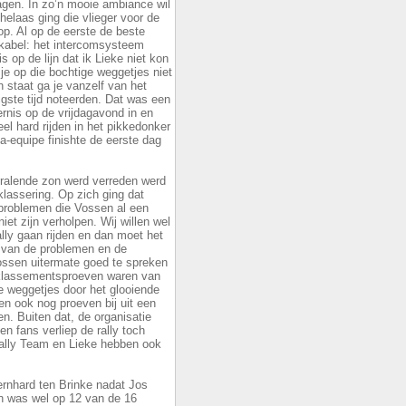
agen. In zo’n mooie ambiance wil
 helaas ging die vlieger voor de
op. Al op de eerste de beste
kabel: het intercomsysteem
s op de lijn dat ik Lieke niet kon
 je op die bochtige weggetjes niet
 staat ga je vanzelf van het
gste tijd noteerden. Dat was een
ternis op de vrijdagavond in en
l hard rijden in het pikkedonker
-equipe finishte de eerste dag
tralende zon werd verreden werd
klassering. Op zich ging dat
lproblemen die Vossen al een
niet zijn verholpen. Wij willen wel
lly gaan rijden en dan moet het
n van de problemen en de
ssen uitermate goed te spreken
e klassementsproeven waren van
e weggetjes door het glooiende
ten ook nog proeven bij uit een
n. Buiten dat, de organisatie
n fans verliep de rally toch
ally Team en Lieke hebben ook
ernhard ten Brinke nadat Jos
n was wel op 12 van de 16