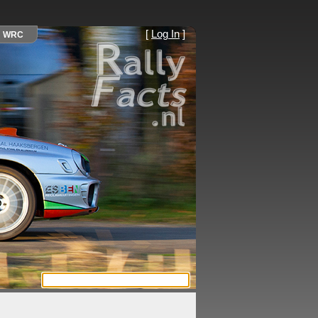
[
Log In
]