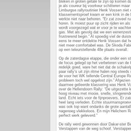
bleken in groten getale te zijn op komen d
je als coureur bij voorkeur schitteren maar
Limburgse rallyroutinier Henk Vossen niet 
klassementsproef kwam er een kink in de 
werkte niet naar behoren. “Er zat zoveel rui
horen. Ik moest puur op zicht rijden en als
wordt voorgezegd wat er voor je te wachten
gas. Met als gevolg dat we een eenenzesti
frustrerend begin.” Al spoedig viel de duis
eens te meer ontdekte Henk Vossen dat hee
niet meer comfortabel was. De Skoda Fabia
op een teleurstellende 48e plaats overall.
Op de zaterdagse etappe, die onder een s
de focus gelegd op het verbeteren van de 
redelijk goed, ware het niet dat de schake
paar rally’s uit zijn ritme halen nog steeds 
de voor het WK tellende Central Europe Ra
probleem toch wel opgelost zijn.” Afgezie
daarmee gelieerde klassering was Henk Vo
over de Hellendoorn Rally: “De uitgezett
hoog niveau met mooie, snelle, slingerend
land. Echt iets voor de fijnproevers. Er za
heel lang verleden. Echte stuurmansproeve
was ook top want ondanks de grote aantalle
nagenoeg vlekkeloos. En mijn Helichem R
perfect werk geleverd.”
De rally werd gewonnen door Dakar-ster B
Verstappen van de weg schoof. Verstappe