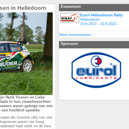
Evenement
sen in Helledoorn
Eurol Hellendoorn Rally
Hellendoorn
15-9-2023 - 16-9-2023
Meer evenementen ...
Sponsors
ijn Henk Vossen en Lieke
laats in hun zwaarbevochten
houwers waren getuige van een
n een hoofdrol speelde.
 naam als mooiste rally van ons
entsproeven waren van hoog
alitatief heel sterk en de fans