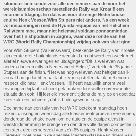
kilometer betekende voor alle deelnemers aan de voor het
wereldkampioenschap meetellende Rally van Kroatië een
enorme uitdaging. En dat was voor de enige Nederlandse
equipe Henk Vossen/Wim Stupers niet anders. Na een week
vol inspanningen reed de Hyundai-equipe van het Helichem
Rallyteam moe, maar niet helemaal voldaan zondagmiddag
over het finishpodium in Zagreb, waar deze ronde van het
WRC (World Rally Championship) vrijdag ook van start ging.
Voor Wim Stupers (Valkenswaard) betekende de Rally van Kroatië
zijn eerste grote buitenlandse wedstrijd en dat werd een week met
allerlei nieuwe ervaringen en uitdagingen: “Dit is wel even wat
anders dan een rally in Nederland of België,” vertelde de 35-jarige
Stupers aan de finish. “Het was nog wel even wat heftiger dan ik
vooraf had gedacht, maar laat ik vooropstellen dat ik met enorm
respect kijk naar Henk Vossen. Hij heeft natuurlijk enorm veel
ervaring en hij laat zich niet gek maken door welke onverwachte
situatie dan ook. Hij lost elk ‘moment’ tijdens de rally op en doet dat
zeer kalm en beheerst; dat is buitengewoon knap.”
Deelname aan een rally van het WRC betekent maandag heen
reizen, dinsdag en woensdag alle klassementsproeven verkennen,
donderdag de ‘shake down’ om de auto en de equipe alvast in
wedstrijdstemming te brengen en dan drie volle dagen competitie in
een sterk deelnemersveld van zo’n 65 equipes. Henk Vossen
(Tegelen) doet mee in de speciale Masters-klasse van rijders van