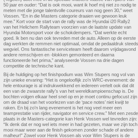
50 jaar en ouder: “Dat is ook mooi, want ik hoef mij niet zo nodig te
meten met die jonge talentvolle coureurs van nog geen 30,” weet
Vossen. “En in die Masters categorie draaien we gewoon leuk
mee.” Kort voor de start van de rally was de Hyundai i20 Rally2
van het Helichem Rallyteam voorzien van de laatste update van
Hyundai Motorsport voor de schokdempers. “Dat werkte echt
goed. Ik ben nu dan ook tevreden met de auto. Alleen op de eerste
dag werkten de remmen niet optimaal, omdat de pedaaldruk steed
wegviel. Ons fantastische serviceteam heeft daarom vrijdagavond
andere remschijven en -blokken gemonteerd en daarna
functioneerde het prima,” analyseerde Vossen na drie dagen
competitie de technische kant.
Bij de huldiging op het finishpodium was Wim Stupers nog vol van
zijn unieke ervaring: “Het is ongelooflijk zo’n WRC-evenement: de
hele entourage is al indrukwekkend en iedereen vertelt ook dat dit
een van de zwaarste rally’s van het wereldkampioenschap is. De
bochten volgen elkaar heel snel op en je moet continu gefocust zijn
om de draad van het voorlezen van de ‘pace notes’ niet kwijt te
raken. En bij zo’n lang evenement is het nog veel meer een
teamprestatie van rijder, navigator en service crew.” Met een zesde
plaats in de Masters-categorie kan Henk Vossen wel tevreden zijn:
“Ik denk dat er nog wel iets meer in had gezeten, maar we zijn toch
mooi maar weer aan de finish gekomen zonder schade of andere
malheur!” Zowel voor Henk Vossen als voor Wim Stupers is de