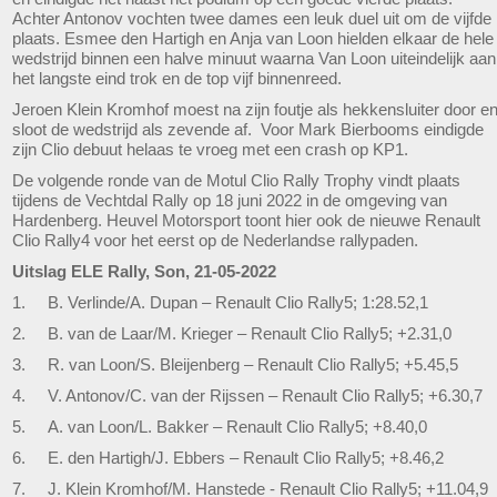
Achter Antonov vochten twee dames een leuk duel uit om de vijfde
plaats. Esmee den Hartigh en Anja van Loon hielden elkaar de hele
wedstrijd binnen een halve minuut waarna Van Loon uiteindelijk aan
het langste eind trok en de top vijf binnenreed.
Jeroen Klein Kromhof moest na zijn foutje als hekkensluiter door e
sloot de wedstrijd als zevende af. Voor Mark Bierbooms eindigde
zijn Clio debuut helaas te vroeg met een crash op KP1.
De volgende ronde van de Motul Clio Rally Trophy vindt plaats
tijdens de Vechtdal Rally op 18 juni 2022 in de omgeving van
Hardenberg. Heuvel Motorsport toont hier ook de nieuwe Renault
Clio Rally4 voor het eerst op de Nederlandse rallypaden.
Uitslag ELE Rally, Son, 21-05-2022
1. B. Verlinde/A. Dupan – Renault Clio Rally5; 1:28.52,1
2. B. van de Laar/M. Krieger – Renault Clio Rally5; +2.31,0
3. R. van Loon/S. Bleijenberg – Renault Clio Rally5; +5.45,5
4. V. Antonov/C. van der Rijssen – Renault Clio Rally5; +6.30,7
5. A. van Loon/L. Bakker – Renault Clio Rally5; +8.40,0
6. E. den Hartigh/J. Ebbers – Renault Clio Rally5; +8.46,2
7. J. Klein Kromhof/M. Hanstede - Renault Clio Rally5; +11.04,9