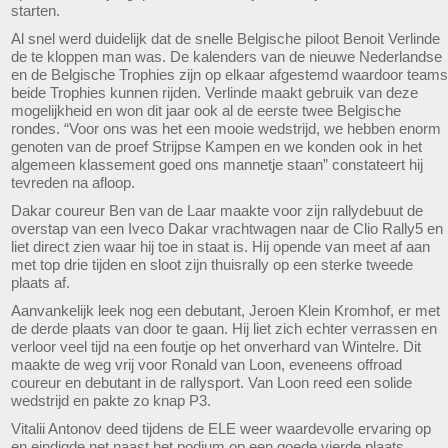
starten.
Al snel werd duidelijk dat de snelle Belgische piloot Benoit Verlinde
de te kloppen man was. De kalenders van de nieuwe Nederlandse
en de Belgische Trophies zijn op elkaar afgestemd waardoor teams
beide Trophies kunnen rijden. Verlinde maakt gebruik van deze
mogelijkheid en won dit jaar ook al de eerste twee Belgische
rondes. “Voor ons was het een mooie wedstrijd, we hebben enorm
genoten van de proef Strijpse Kampen en we konden ook in het
algemeen klassement goed ons mannetje staan” constateert hij
tevreden na afloop.
Dakar coureur Ben van de Laar maakte voor zijn rallydebuut de
overstap van een Iveco Dakar vrachtwagen naar de Clio Rally5 en
liet direct zien waar hij toe in staat is. Hij opende van meet af aan
met top drie tijden en sloot zijn thuisrally op een sterke tweede
plaats af.
Aanvankelijk leek nog een debutant, Jeroen Klein Kromhof, er met
de derde plaats van door te gaan. Hij liet zich echter verrassen en
verloor veel tijd na een foutje op het onverhard van Wintelre. Dit
maakte de weg vrij voor Ronald van Loon, eveneens offroad
coureur en debutant in de rallysport. Van Loon reed een solide
wedstrijd en pakte zo knap P3.
Vitalii Antonov deed tijdens de ELE weer waardevolle ervaring op
en eindigde net naast het podium op een goede vierde plaats.