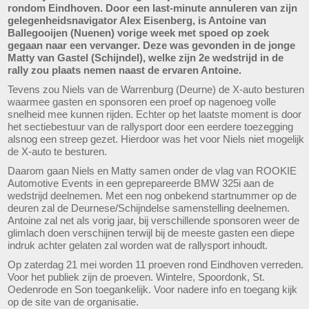
rondom Eindhoven. Door een last-minute annuleren van zijn
gelegenheidsnavigator Alex Eisenberg, is Antoine van
Ballegooijen (Nuenen) vorige week met spoed op zoek
gegaan naar een vervanger. Deze was gevonden in de jonge
Matty van Gastel (Schijndel), welke zijn 2e wedstrijd in de
rally zou plaats nemen naast de ervaren Antoine.
Tevens zou Niels van de Warrenburg (Deurne) de X-auto besturen
waarmee gasten en sponsoren een proef op nagenoeg volle
snelheid mee kunnen rijden. Echter op het laatste moment is door
het sectiebestuur van de rallysport door een eerdere toezegging
alsnog een streep gezet. Hierdoor was het voor Niels niet mogelijk
de X-auto te besturen.
Daarom gaan Niels en Matty samen onder de vlag van ROOKIE
Automotive Events in een geprepareerde BMW 325i aan de
wedstrijd deelnemen. Met een nog onbekend startnummer op de
deuren zal de Deurnese/Schijndelse samenstelling deelnemen.
Antoine zal net als vorig jaar, bij verschillende sponsoren weer de
glimlach doen verschijnen terwijl bij de meeste gasten een diepe
indruk achter gelaten zal worden wat de rallysport inhoudt.
Op zaterdag 21 mei worden 11 proeven rond Eindhoven verreden.
Voor het publiek zijn de proeven. Wintelre, Spoordonk, St.
Oedenrode en Son toegankelijk. Voor nadere info en toegang kijk
op de site van de organisatie.