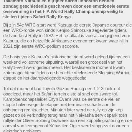
Takamoto Katsuta en bijrijder Aaron Johnston hebben
zondag geschiedenis geschreven door een emotionele eerste
overwinning in het FIA World Rally Championship veilig te
stellen tijdens Safari Rally Kenya.
Bij zijn 94e WRC-start werd Katsuta de eerste Japanse coureur die
een WRC-ronde won sinds Kenjiro Shinozuka zegevierde tijdens
de Ivoorkust Rally in 1992. Het resultaat is vooral aangrijpend voor
Katsuta, die op hetzelfde Afrikaanse evenement kwam waar hij in
2021 zijn eerste WRC-podium scoorde.
De basis voor Katsuta’s historische triomf werd gelegd tijdens een
weekend vol extreme uitputting, waarbij een groot deel van het
Rally1-veld werd gedecimeerd. Het beslissende moment kwam
zaterdagochtend tijdens de beruchte veeleisende Sleeping Warrior-
etappe en het daaropvolgende weggedeelte.
Tot dat moment had Toyota Gazoo Racing een 1-2-3 lock-out
opgelegd, maar het Safari-terrein eiste al snel een zware tol.
Kampioenschapsleider Elfyn Evans was de eerste die viel en
stopte halverwege de etappe met terminale schade aan de
ophanging rechtsachter. Minuten later werd de rally op zijn kop
gezet op de verbinding terug naar het Naivasha servicepark toen
rallyleider Oliver Solberg bezweek aan een koppelingsstoring en de
aanval van teamgenoot Sébastien Ogier werd stopgezet door een
elektrisch probleem.