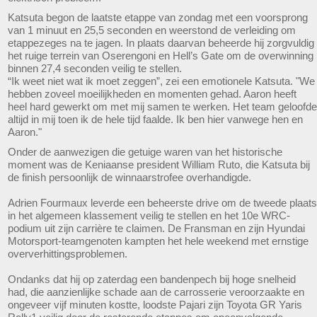
Katsuta begon de laatste etappe van zondag met een voorsprong
van 1 minuut en 25,5 seconden en weerstond de verleiding om
etappezeges na te jagen. In plaats daarvan beheerde hij zorgvuldig
het ruige terrein van Oserengoni en Hell’s Gate om de overwinning
binnen 27,4 seconden veilig te stellen.
“Ik weet niet wat ik moet zeggen”, zei een emotionele Katsuta. "We
hebben zoveel moeilijkheden en momenten gehad. Aaron heeft
heel hard gewerkt om met mij samen te werken. Het team geloofde
altijd in mij toen ik de hele tijd faalde. Ik ben hier vanwege hen en
Aaron."
Onder de aanwezigen die getuige waren van het historische
moment was de Keniaanse president William Ruto, die Katsuta bij
de finish persoonlijk de winnaarstrofee overhandigde.
Adrien Fourmaux leverde een beheerste drive om de tweede plaats
in het algemeen klassement veilig te stellen en het 10e WRC-
podium uit zijn carrière te claimen. De Fransman en zijn Hyundai
Motorsport-teamgenoten kampten het hele weekend met ernstige
oververhittingsproblemen.
Ondanks dat hij op zaterdag een bandenpech bij hoge snelheid
had, die aanzienlijke schade aan de carrosserie veroorzaakte en
ongeveer vijf minuten kostte, loodste Pajari zijn Toyota GR Yaris