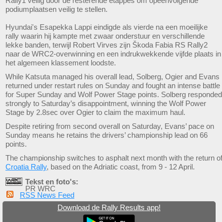
Rally1 veilig door de resterende etappes om opeenvolgende
podiumplaatsen veilig te stellen.
Hyundai's Esapekka Lappi eindigde als vierde na een moeilijke
rally waarin hij kampte met zwaar onderstuur en verschillende
lekke banden, terwijl Robert Virves zijn Škoda Fabia RS Rally2
naar de WRC2-overwinning en een indrukwekkende vijfde plaats in
het algemeen klassement loodste.
While Katsuta managed his overall lead, Solberg, Ogier and Evans
returned under restart rules on Sunday and fought an intense battle
for Super Sunday and Wolf Power Stage points. Solberg responded
strongly to Saturday’s disappointment, winning the Wolf Power
Stage by 2.8sec over Ogier to claim the maximum haul.
Despite retiring from second overall on Saturday, Evans’ pace on
Sunday means he retains the drivers’ championship lead on 66
points.
The championship switches to asphalt next month with the return o
Croatia Rally
, based on the Adriatic coast, from 9 - 12 April.
Tekst en foto's:
PR WRC
RSS News Feed
Download de Rally Results app!