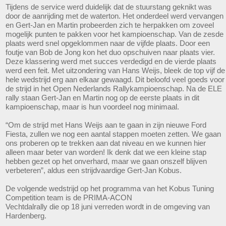
Tijdens de service werd duidelijk dat de stuurstang geknikt was
door de aanrijding met de waterton. Het onderdeel werd vervangen
en Gert-Jan en Martin probeerden zich te herpakken om zoveel
mogelijk punten te pakken voor het kampioenschap. Van de zesde
plaats werd snel opgeklommen naar de vijfde plaats. Door een
foutje van Bob de Jong kon het duo opschuiven naar plaats vier.
Deze klassering werd met succes verdedigd en de vierde plaats
werd een feit. Met uitzondering van Hans Weijs, bleek de top vijf de
hele wedstrijd erg aan elkaar gewaagd. Dit beloofd veel goeds voor
de strijd in het Open Nederlands Rallykampioenschap. Na de ELE
rally staan Gert-Jan en Martin nog op de eerste plaats in dit
kampioenschap, maar is hun voordeel nog minimaal.
“Om de strijd met Hans Weijs aan te gaan in zijn nieuwe Ford
Fiesta, zullen we nog een aantal stappen moeten zetten. We gaan
ons proberen op te trekken aan dat niveau en we kunnen hier
alleen maar beter van worden! Ik denk dat we een kleine stap
hebben gezet op het onverhard, maar we gaan onszelf blijven
verbeteren”, aldus een strijdvaardige Gert-Jan Kobus.
De volgende wedstrijd op het programma van het Kobus Tuning
Competition team is de PRIMA-ACON
Vechtdalrally die op 18 juni verreden wordt in de omgeving van
Hardenberg.