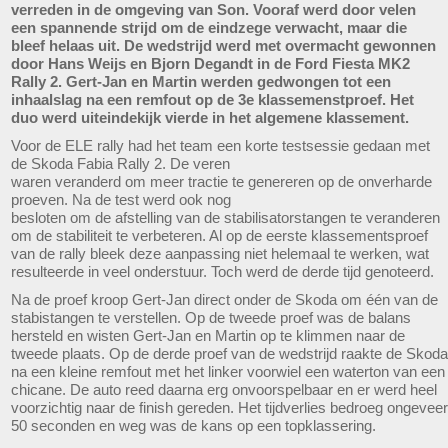
verreden in de omgeving van Son. Vooraf werd door velen
een spannende strijd om de eindzege verwacht, maar die
bleef helaas uit. De wedstrijd werd met overmacht gewonnen
door Hans Weijs en Bjorn Degandt in de Ford Fiesta MK2
Rally 2. Gert-Jan en Martin werden gedwongen tot een
inhaalslag na een remfout op de 3e klassemenstproef. Het
duo werd uiteindekijk vierde in het algemene klassement.
Voor de ELE rally had het team een korte testsessie gedaan met
de Skoda Fabia Rally 2. De veren
waren veranderd om meer tractie te genereren op de onverharde
proeven. Na de test werd ook nog
besloten om de afstelling van de stabilisatorstangen te veranderen
om de stabiliteit te verbeteren. Al op de eerste klassementsproef
van de rally bleek deze aanpassing niet helemaal te werken, wat
resulteerde in veel onderstuur. Toch werd de derde tijd genoteerd.
Na de proef kroop Gert-Jan direct onder de Skoda om één van de
stabistangen te verstellen. Op de tweede proef was de balans
hersteld en wisten Gert-Jan en Martin op te klimmen naar de
tweede plaats. Op de derde proef van de wedstrijd raakte de Skoda
na een kleine remfout met het linker voorwiel een waterton van een
chicane. De auto reed daarna erg onvoorspelbaar en er werd heel
voorzichtig naar de finish gereden. Het tijdverlies bedroeg ongeveer
50 seconden en weg was de kans op een topklassering.