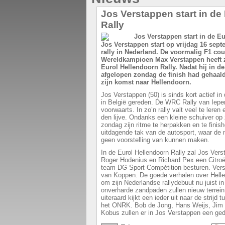
Jos Verstappen start in de
Rally
Jos Verstappen start op vrijdag 16 sept
rally in Nederland. De voormalig F1 co
Wereldkampioen Max Verstappen heeft 
Eurol Hellendoorn Rally. Nadat hij in d
afgelopen zondag de finish had gehaald
zijn komst naar Hellendoorn.
Jos Verstappen (50) is sinds kort actief in 
in België gereden. De WRC Rally van Iepe
voorwaarts. In zo’n rally valt veel te lere
den lijve. Ondanks een kleine schuiver op
zondag zijn ritme te herpakken en te finish
uitdagende tak van de autosport, waar de
geen voorstelling van kunnen maken.
In de Eurol Hellendoorn Rally zal Jos Vers
Roger Hodenius en Richard Pex een Citroë
team DG Sport Compétition besturen. Vers
van Koppen. De goede verhalen over Hell
om zijn Nederlandse rallydebuut nu juist in
onverharde zandpaden zullen nieuw terrei
uiteraard kijkt een ieder uit naar de strijd
het ONRK. Bob de Jong, Hans Weijs, Jim 
Kobus zullen er in Jos Verstappen een ge