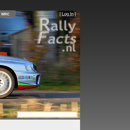
[
Log In
]