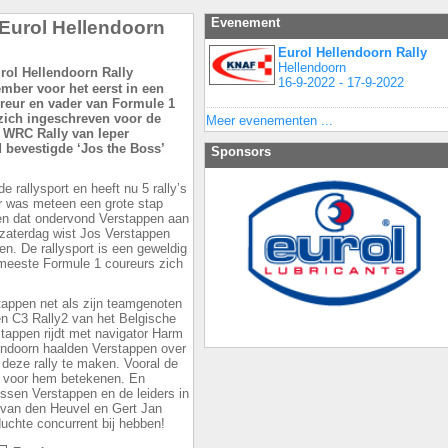
Evenement
 Eurol Hellendoorn
Eurol Hellendoorn Rally
Hellendoorn
16-9-2022 - 17-9-2022
ember voor het eerst in een
ureur en vader van Formule 1
zich ingeschreven voor de
Meer evenementen ...
e WRC Rally van Ieper
 bevestigde ‘Jos the Boss’
Sponsors
de rallysport en heeft nu 5 rally’s
r was meteen een grote stap
n en dat ondervond Verstappen aan
 zaterdag wist Jos Verstappen
en. De rallysport is een geweldig
 meeste Formule 1 coureurs zich
tappen net als zijn teamgenoten
n C3 Rally2 van het Belgische
tappen rijdt met navigator Harm
endoorn haalden Verstappen over
 deze rally te maken. Vooral de
n voor hem betekenen. En
 tussen Verstappen en de leiders in
van den Heuvel en Gert Jan
duchte concurrent bij hebben!